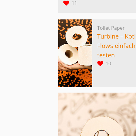
11
Toilet Paper
Turbine – Kotl
Flows einfach
testen
10