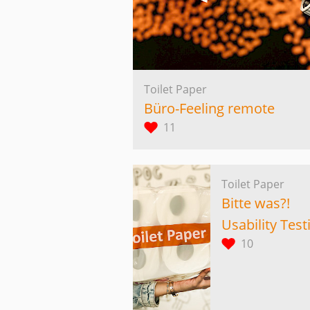
Toilet Paper
Büro-Feeling remote
11
Toilet Paper
Bitte was?!
Usability Test
10