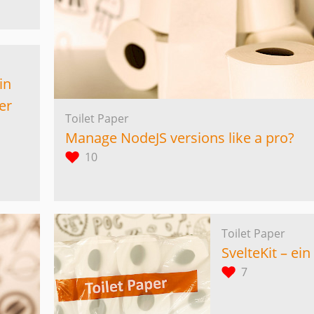
in
er
Toilet Paper
Manage NodeJS versions like a pro?
10
Toilet Paper
SvelteKit – ei
7