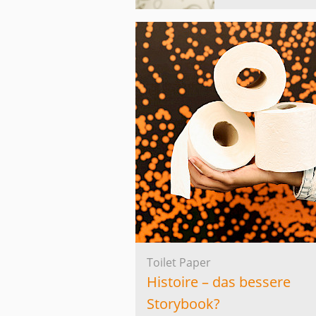
Toilet Paper
Histoire – das bessere
Storybook?