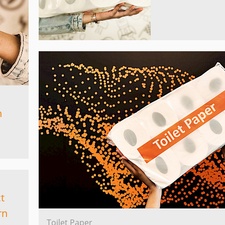
n
t
rn
Toilet Paper