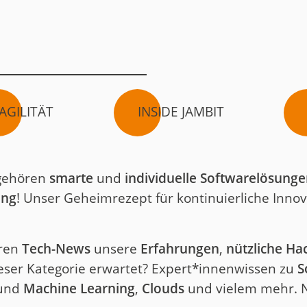
AGILITÄT
INSIDE JAMBIT
 gehören
smarte
und
individuelle Softwarelösung
ung
! Unser Geheimrezept für kontinuierliche Innov
eren
Tech-News
unsere
Erfahrungen
,
nützliche Ha
dieser Kategorie erwartet? Expert*innenwissen zu
S
und
Machine Learning
,
Clouds
und vielem mehr. 