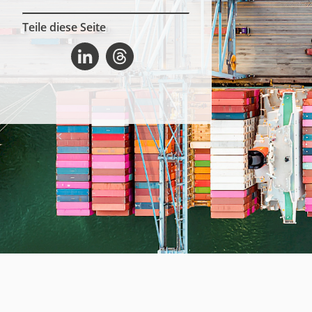
Teile diese Seite
Medien
Code of Cond
Warum führt kein Weg an KI in der Logistik vorbei? auf Linkedin
Warum führt kein Weg an KI in der Logistik vorbei? auf Threads
Unternehmens
Kontakt