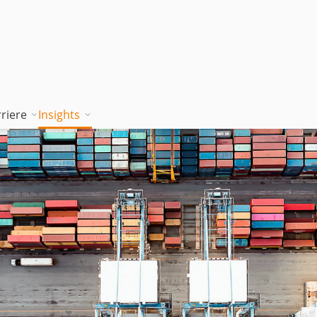
riere
Insights
tion works
Unsere Wissenskultur
Blog
rung
jambitee sein
Whitepaper Hub
m
jambitee werden
Events
Jobs bei jambit
Armenien
sgrundsätze