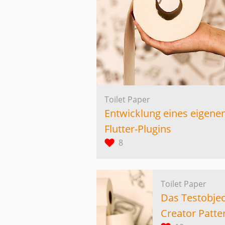
Toilet Paper
Entwicklung eines eigene
Flutter-Plugins
8
Toilet Paper
Das Testobjec
Creator Patte