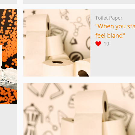
Toilet Paper
"When you star
feel bland"
10