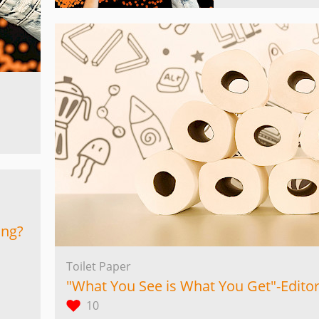
ing?
Toilet Paper
"What You See is What You Get"-Edito
10