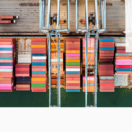
uct
historie