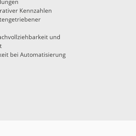
idungen
rativer Kennzahlen
atengetriebener
achvollziehbarkeit und
t
keit bei Automatisierung