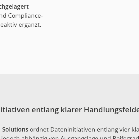
chgelagert
 und Compliance-
aktiv ergänzt.
itiativen entlang klarer Handlungsfelde
 Solutions
ordnet Dateninitiativen entlang vier kl
 jedoch abhängig von Ausgangslage und Reifegrad 