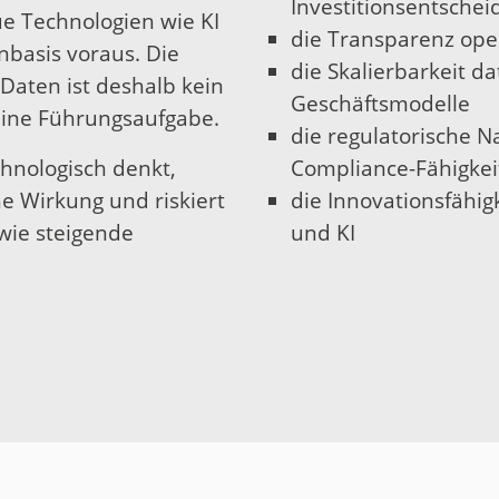
Investitionsentsche
e Technologien wie KI
die Transparenz ope
nbasis voraus. Die
die Skalierbarkeit d
Daten ist deshalb kein
Geschäftsmodelle
 eine Führungsaufgabe.
die regulatorische N
chnologisch denkt,
Compliance-Fähigkei
he Wirkung und riskiert
die Innovationsfähig
wie steigende
und KI