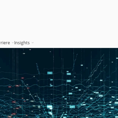
riere
Insights
tion works
Unsere Wissenskultur
Blog
rung
jambitee sein
Whitepaper Hub
m
jambitee werden
Events
Jobs bei jambit
Armenien
sgrundsätze