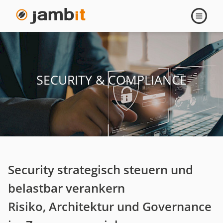
Security
Navigati
öffnen
&
Compliance
SECURITY & COMPLIANCE
Security strategisch steuern und
belastbar verankern
Risiko, Architektur und Governance