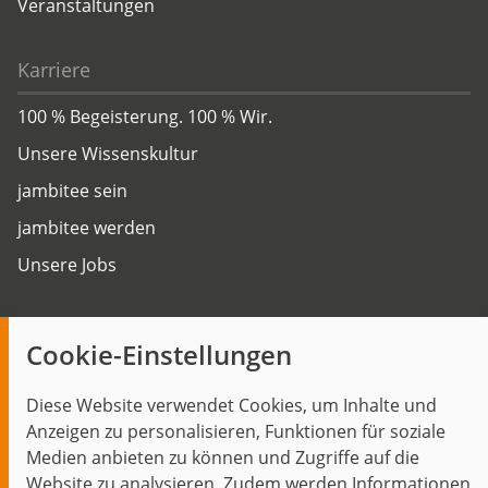
Veranstaltungen
Karriere
100 % Begeisterung. 100 % Wir.
Unsere Wissenskultur
jambitee sein
jambitee werden
Unsere Jobs
Insights
Cookie-Einstellungen
Blog
Diese Website verwendet Cookies, um Inhalte und
Themen im Fokus
Anzeigen zu personalisieren, Funktionen für soziale
Events
Medien anbieten zu können und Zugriffe auf die
Website zu analysieren. Zudem werden Informationen