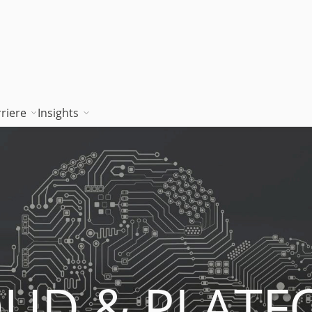
riere
Insights
tion works
Unsere Wissenskultur
Blog
rung
jambitee sein
Whitepaper Hub
m
jambitee werden
Events
Jobs bei jambit
Armenien
UD & PLAT
sgrundsätze