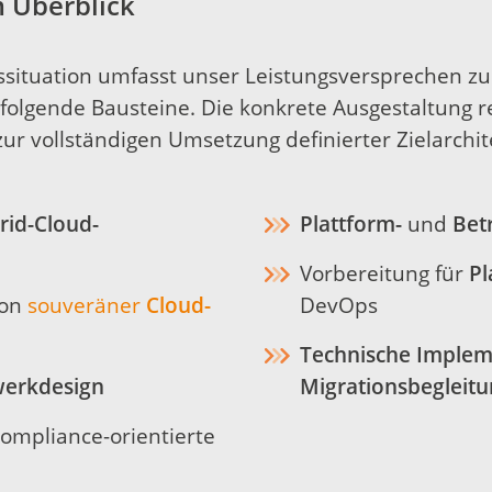
m Überblick
ssituation umfasst unser Leistungsversprechen z
folgende Bausteine. Die konkrete Ausgestaltung r
ur vollständigen Umsetzung definierter Zielarchit
rid-Cloud-
Plattform-
und
Bet
Vorbereitung für
Pl
ion
souveräner
Cloud-
DevOps
Technische Implem
erkdesign
Migrationsbegleit
ompliance-orientierte