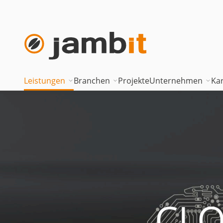
Leistungen
Branchen
Projekte
Unternehmen
Kar
AI Transformation Consulting
Automotive
Where innova
Digital Platforms & Cloud
Banken & Versicherungen
Geschäftsfüh
Data Solutions
Energie
Führungstea
AI Assisted Development
Gesundheitswesen
Standorte
Security & Compliance
Industrie
Nearshoring 
CLO
Technisches Portfolio
Logistik
Unternehmen