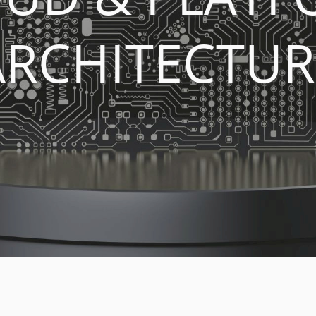
uct
ARCHITECTUR
historie