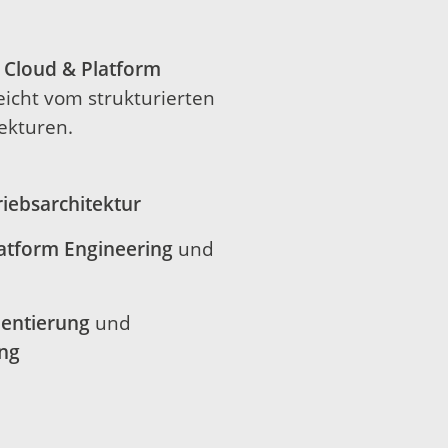
u
Cloud & Platform
eicht vom strukturierten
ekturen.
riebsarchitektur
atform Engineering
und
entierung
und
ung