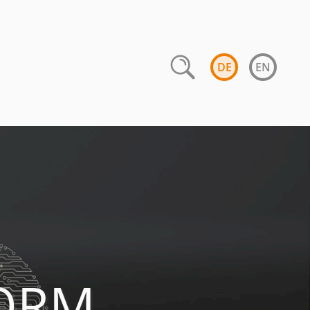
DE
EN
FORM