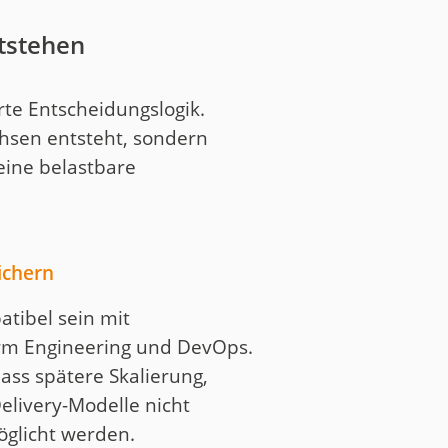
ntstehen
rte Entscheidungslogik.
achsen entsteht, sondern
 eine belastbare
ichern
tibel sein mit
orm Engineering und DevOps.
dass spätere Skalierung,
elivery-Modelle nicht
öglicht werden.