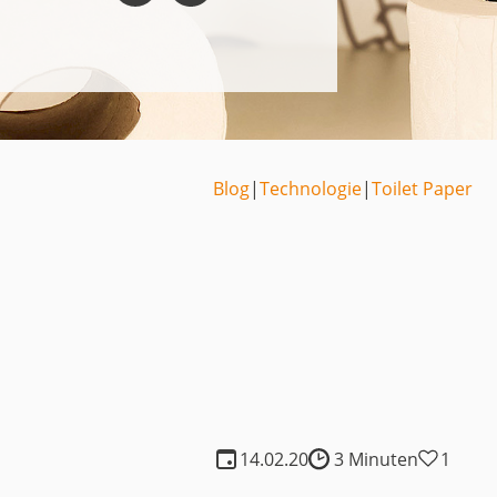
Medien
Code of Cond
Unternehmens
Kontakt
Blog
|
Technologie
|
Toilet Paper
14.02.20
3 Minuten
1
Lesedauer: