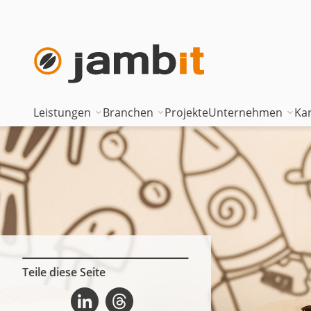
Leistungen
Branchen
Projekte
Unternehmen
Kar
AI Transformation Consulting
Automotive
Where innova
Digital Platforms & Cloud
Banken & Versicherungen
Geschäftsfüh
Data Solutions
Energie
Führungstea
AI Assisted Development
Gesundheitswesen
Standorte
Security & Compliance
Industrie
Nearshoring 
Teile diese Seite
Android Architecture Components auf Linkedin
Android Architecture Components auf Threads
Technisches Portfolio
Logistik
Unternehmen