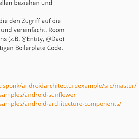
ellen beziehen und
die den Zugriff auf die
 und vereinfacht. Room
ons (z.B. @Entity, @Dao)
igen Boilerplate Code.
nkisponk/androidarchitectureexample/src/master/
esamples/android-sunflower
esamples/android-architecture-components/