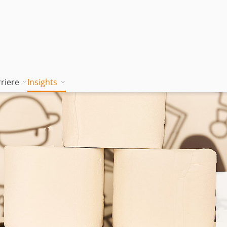
riere
Insights
tion works
Unsere Wissenskultur
Blog
rung
jambitee sein
Whitepaper Hub
m
jambitee werden
Events
Jobs bei jambit
Armenien
sgrundsätze