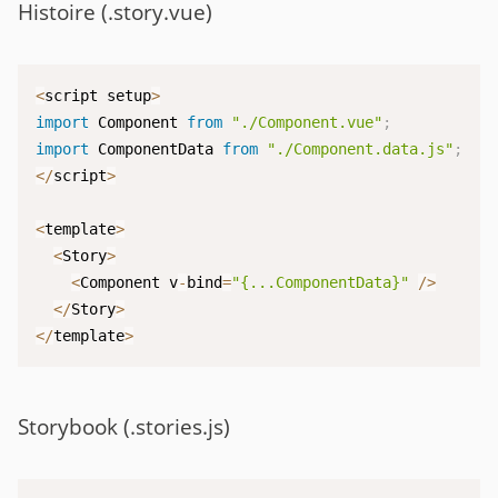
Histoire (.story.vue)
<
script setup
>
import
 Component 
from
"./Component.vue"
;
import
 ComponentData 
from
"./Component.data.js"
;
<
/
script
>
<
template
>
<
Story
>
<
Component v
-
bind
=
"{...ComponentData}"
/
>
<
/
Story
>
<
/
template
>
Storybook (.stories.js)