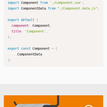
import
 Component 
from
'./Component.vue'
;
import
 ComponentData 
from
"./Component.data.js"
;
export
default
{
component
:
 Component
,
title
:
'Component'
,
}
;
export
const
 Component 
=
{
...
}
;