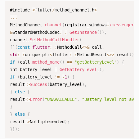
#include 
<
flutter
/
method_channel
.
h
>
...
MethodChannel 
channel
(
registrar_windows
-
›messenger
(
&
StandardMethodCodec
:
:
GetInstance
(
)
)
;
channel
.
SetMethodCallHandler
(
[
]
(
const
flutter
:
:
MethodCall
<
>
&
 call
,
std
:
:
unique_ptr
<
flutter
:
:
MethodResult
<
>>
 result
)
if
(
call
.
method_name
(
)
==
"getBatteryLevel"
)
{
int battery_level 
=
GetBatteryLevel
(
)
;
if
(
battery_level 
!=
-
1
)
{
result
-
>
Success
(
battery_level
)
;
}
else
{
result
-
>
Error
(
"UNAVAILABLE"
,
"Battery level not ava
}
}
else
{
result
-
>
NotImplemented
)
;
}
}
)
;