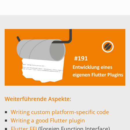
Weiterführende Aspekte:
Writing custom platform-specific code
Writing a good Flutter plugin
Flutter FFI
(Foreign Function Interface)