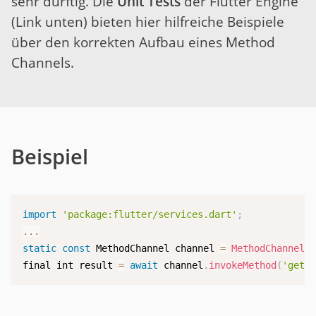
sehr dürftig. Die
Unit Tests
der Flutter Engine
(Link unten) bieten hier hilfreiche Beispiele
über den korrekten Aufbau eines Method
Channels.
Beispiel
import
'package:flutter/services.dart'
;
...
static
const
 MethodChannel channel 
=
MethodChannel
(
final int result 
=
await
 channel
.
invokeMethod
(
'getB