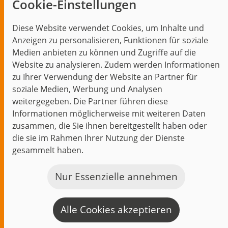
Cookie-Einstellungen
Blog
Diese Website verwendet Cookies, um Inhalte und
Themen im Fokus
Anzeigen zu personalisieren, Funktionen für soziale
Events
Medien anbieten zu können und Zugriffe auf die
Website zu analysieren. Zudem werden Informationen
zu Ihrer Verwendung der Website an Partner für
soziale Medien, Werbung und Analysen
weitergegeben. Die Partner führen diese
Start
Datenschutz
Impressum
Kontakt
Informationen möglicherweise mit weiteren Daten
jambit auf instagram
jambit auf kununu
jambit auf linkedin
zusammen, die Sie ihnen bereitgestellt haben oder
die sie im Rahmen Ihrer Nutzung der Dienste
gesammelt haben.
© 1999–2026 jambit GmbH. Alle Rechte vorbehalten.
Great Place to Work®
Nur Essenzielle annehmen
Alle Cookies akzeptieren
K