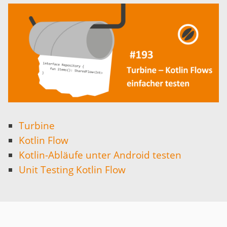
Turbine
Kotlin Flow
Kotlin-Abläufe unter Android testen
Unit Testing Kotlin Flow