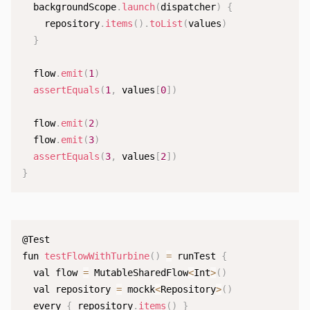
  backgroundScope
.
launch
(
dispatcher
)
{
    repository
.
items
(
)
.
toList
(
values
)
}
  flow
.
emit
(
1
)
assertEquals
(
1
,
 values
[
0
]
)
  flow
.
emit
(
2
)
  flow
.
emit
(
3
)
assertEquals
(
3
,
 values
[
2
]
)
}
@Test

fun 
testFlowWithTurbine
(
)
=
 runTest 
{
  val flow 
=
 MutableSharedFlow
<
Int
>
(
)
  val repository 
=
 mockk
<
Repository
>
(
)
  every 
{
 repository
.
items
(
)
}