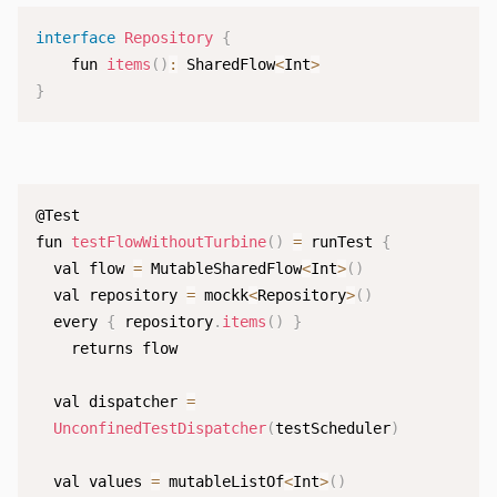
interface
Repository
{
    fun 
items
(
)
:
 SharedFlow
<
Int
>
}
@Test

fun 
testFlowWithoutTurbine
(
)
=
 runTest 
{
  val flow 
=
 MutableSharedFlow
<
Int
>
(
)
  val repository 
=
 mockk
<
Repository
>
(
)
  every 
{
 repository
.
items
(
)
}
    returns flow

  val dispatcher 
=
UnconfinedTestDispatcher
(
testScheduler
)
  val values 
=
 mutableListOf
<
Int
>
(
)