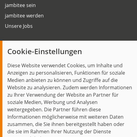
jambitee sein
jambitee werden
Unsere Jobs
Insights
Cookie-Einstellungen
Blog
Diese Website verwendet Cookies, um Inhalte und
Themen im Fokus
Anzeigen zu personalisieren, Funktionen für soziale
Events
Medien anbieten zu können und Zugriffe auf die
Website zu analysieren. Zudem werden Informationen
zu Ihrer Verwendung der Website an Partner für
soziale Medien, Werbung und Analysen
weitergegeben. Die Partner führen diese
Start
Datenschutz
Impressum
Kontakt
Informationen möglicherweise mit weiteren Daten
jambit auf instagram
jambit auf kununu
jambit auf linkedin
zusammen, die Sie ihnen bereitgestellt haben oder
die sie im Rahmen Ihrer Nutzung der Dienste