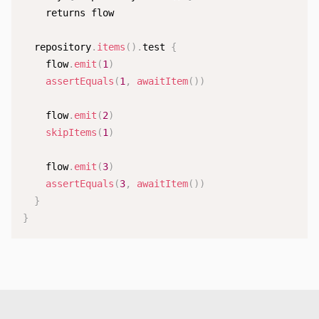
    returns flow

  repository
.
items
(
)
.
test 
{
    flow
.
emit
(
1
)
assertEquals
(
1
,
awaitItem
(
)
)
    flow
.
emit
(
2
)
skipItems
(
1
)
    flow
.
emit
(
3
)
assertEquals
(
3
,
awaitItem
(
)
)
}
}