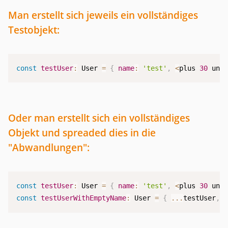
Man erstellt sich jeweils ein vollständiges
Testobjekt:
const
testUser
:
 User 
=
{
name
:
'test'
,
<
plus 
30
 unn
Oder man erstellt sich ein vollständiges
Objekt und spreaded dies in die
"Abwandlungen":
const
testUser
:
 User 
=
{
name
:
'test'
,
<
plus 
30
 unn
const
testUserWithEmptyName
:
 User 
=
{
...
testUser
,