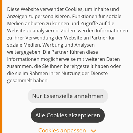
Blog
Diese Website verwendet Cookies, um Inhalte und
Themen im Fokus
Anzeigen zu personalisieren, Funktionen für soziale
Events
Medien anbieten zu können und Zugriffe auf die
Website zu analysieren. Zudem werden Informationen
zu Ihrer Verwendung der Website an Partner für
soziale Medien, Werbung und Analysen
weitergegeben. Die Partner führen diese
Start
Datenschutz
Impressum
Kontakt
Informationen möglicherweise mit weiteren Daten
jambit auf instagram
jambit auf kununu
jambit auf linkedin
zusammen, die Sie ihnen bereitgestellt haben oder
die sie im Rahmen Ihrer Nutzung der Dienste
gesammelt haben.
© 1999–2026 jambit GmbH. Alle Rechte vorbehalten.
Great Place to Work®
Nur Essenzielle annehmen
Alle Cookies akzeptieren
K
a
Cookies anpassen