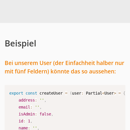
Beispiel
Bei unserem User (der Einfachheit halber nur
mit fünf Feldern) könnte das so aussehen:
export
const
 createUser 
=
(
user
:
 Partial
<
User
>
=
{
}
address
:
''
,
email
:
''
,
isAdmin
:
false
,
id
:
1
,
name
:
''
,