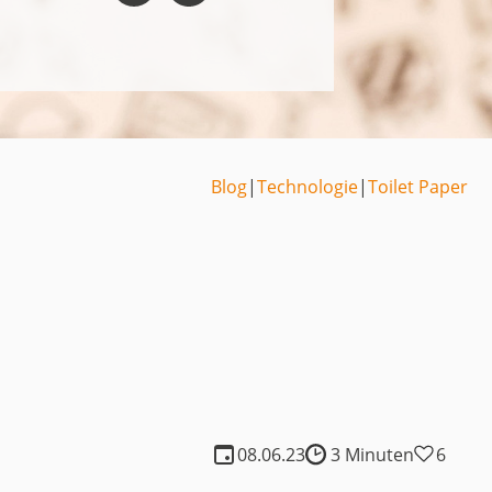
Medien
Code of Cond
Unternehmens
Kontakt
Blog
|
Technologie
|
Toilet Paper
08.06.23
3 Minuten
6
Lesedauer: