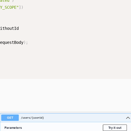
eated"
)
LY_SCOPE"
]
)
ithoutId

requestBody
)
;