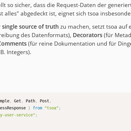
llt so sicher, dass die Request-Daten der generier
t alles" abgedeckt ist, eignet sich tsoa insbesonde
r
single source of truth
zu machen, setzt tsoa auf 
reibung des Datenformats),
Decorators
(für Meta
Comments
(für reine Dokumentation und für Dinge,
B. Integers).
ample
,
 Get
,
 Path
,
 Post
,
cessResponse 
}
from
"tsoa"
;
my-user-service"
;