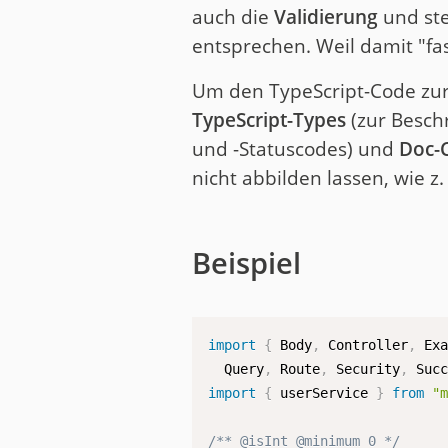
auch die
Validierung
und ste
entsprechen. Weil damit "fas
Um den TypeScript-Code zu
TypeScript-Types
(zur Besch
und -Statuscodes) und
Doc-
nicht abbilden lassen, wie z. 
Beispiel
import
{
 Body
,
 Controller
,
 Ex
  Query
,
 Route
,
 Security
,
 Suc
import
{
 userService 
}
from
"
/** @isInt @minimum 0 */