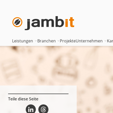
Leistungen
Branchen
Projekte
Unternehmen
Kar
AI Transformation Consulting
Automotive
Where innova
Digital Platforms & Cloud
Banken & Versicherungen
Geschäftsfüh
Data Solutions
Energie
Führungstea
AI Assisted Development
Gesundheitswesen
Standorte
Security & Compliance
Industrie
Nearshoring 
Teile diese Seite
OpenAPI-Dokumentation mit TypeScript auf Linkedin
OpenAPI-Dokumentation mit TypeScript auf Threads
Technisches Portfolio
Logistik
Unternehmen