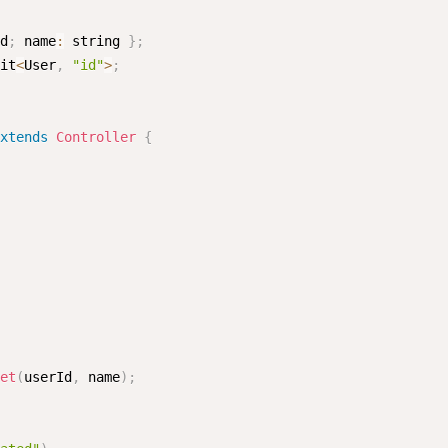
Id
;
 name
:
 string 
}
;
mit
<
User
,
"id"
>
;
extends
Controller
{
get
(
userId
,
 name
)
;