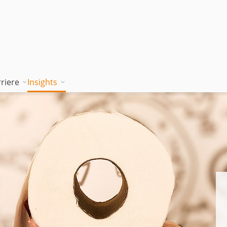
riere
Insights
tion works
Unsere Wissenskultur
Blog
rung
jambitee sein
Whitepaper Hub
m
jambitee werden
Events
Jobs bei jambit
Armenien
sgrundsätze