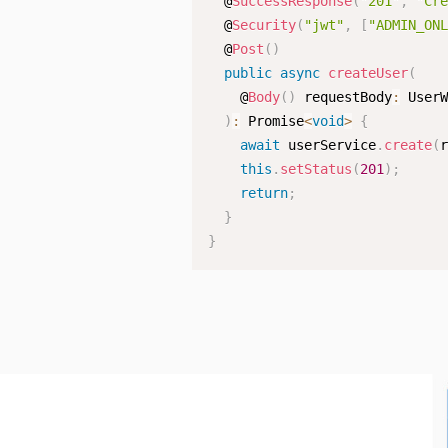
  @
SuccessResponse
(
"201"
,
"Cr
  @
Security
(
"jwt"
,
[
"ADMIN_ON
  @
Post
(
)
public
async
createUser
(
    @
Body
(
)
 requestBody
:
 UserW
)
:
 Promise
<
void
>
{
await
 userService
.
create
(
this
.
setStatus
(
201
)
;
return
;
}
}