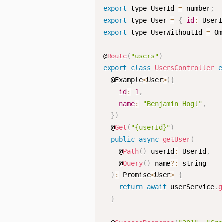
export
 type UserId 
=
 number
;
export
 type User 
=
{
id
:
 User
export
 type UserWithoutId 
=
 O
@
Route
(
"users"
)
export
class
UsersController
  @Example
<
User
>
(
{
id
:
1
,
name
:
"Benjamin Hogl"
,
}
)
  @
Get
(
"{userId}"
)
public
async
getUser
(
    @
Path
(
)
 userId
:
 UserId
,
    @
Query
(
)
 name
?
:
 string

)
:
 Promise
<
User
>
{
return
await
 userService
.
}