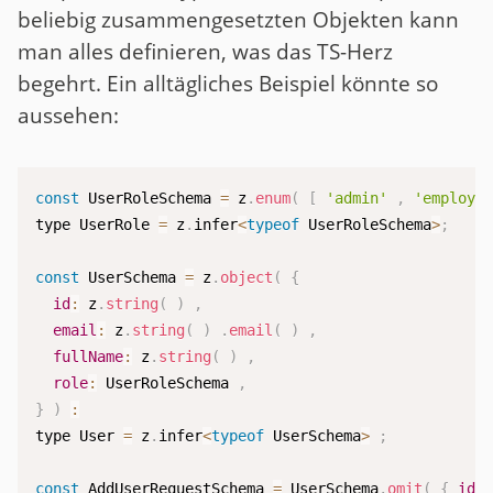
beliebig zusammengesetzten Objekten kann
man alles definieren, was das TS-Herz
begehrt. Ein alltägliches Beispiel könnte so
aussehen:
const
 UserRoleSchema 
=
 z
.
enum
(
[
'admin'
,
'employe
type UserRole 
=
 z
.
infer
<
typeof
 UserRoleSchema
>
;
const
 UserSchema 
=
 z
.
object
(
{
id
:
 z
.
string
(
)
,
email
:
 z
.
string
(
)
.
email
(
)
,
fullName
:
 z
.
string
(
)
,
role
:
 UserRoleSchema 
,
}
)
:
type User 
=
 z
.
infer
<
typeof
 UserSchema
>
;
const
 AddUserRequestSchema 
=
 UserSchema
.
omit
(
{
id
: