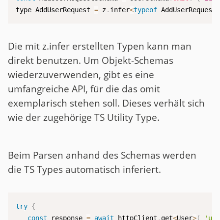
type AddUserRequest 
=
 z
.
infer
<
typeof
 AddUserRequest
Die mit z.infer erstellten Typen kann man
direkt benutzen. Um Objekt-Schemas
wiederzuverwenden, gibt es eine
umfangreiche API, für die das omit
exemplarisch stehen soll. Dieses verhält sich
wie der zugehörige TS Utility Type.
Beim Parsen anhand des Schemas werden
die TS Types automatisch inferiert.
try
{
const
 response 
=
await
 httpClient
.
get
<
User
>
(
'us