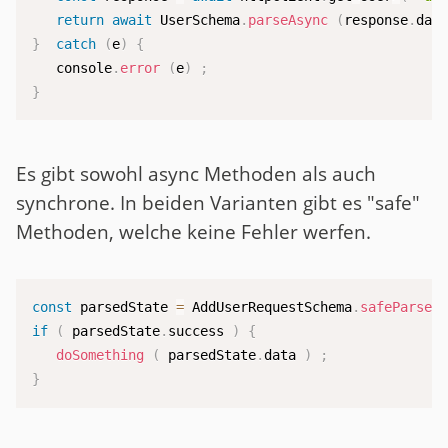
return
await
 UserSchema
.
parseAsync
(
response
.
dat
}
catch
(
e
)
{
   console
.
error
(
e
)
;
}
Es gibt sowohl async Methoden als auch
synchrone. In beiden Varianten gibt es "safe"
Methoden, welche keine Fehler werfen.
const
 parsedState 
=
 AddUserRequestSchema
.
safeParse
if
(
 parsedState
.
success 
)
{
doSomething
(
 parsedState
.
data 
)
;
}