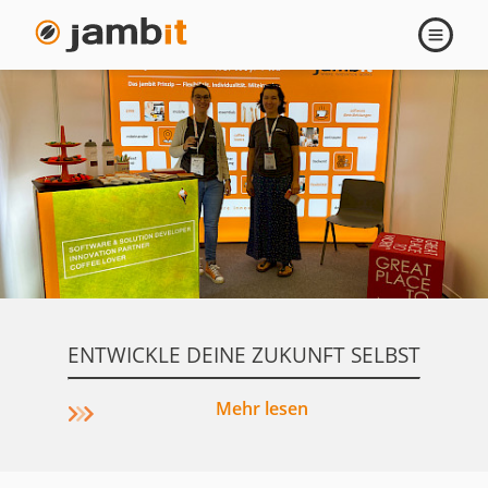
Menschen
Navigati
öffnen
&
Geschichten
ENTWICKLE DEINE ZUKUNFT SELBST
Mehr lesen