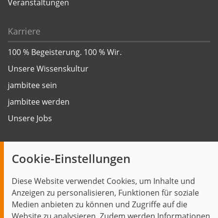
Veranstaltungen
Karriere
100 % Begeisterung. 100 % Wir.
Unsere Wissenskultur
jambitee sein
jambitee werden
Unsere Jobs
Insights
Cookie-Einstellungen
Blog
Diese Website verwendet Cookies, um Inhalte und
Themen im Fokus
Anzeigen zu personalisieren, Funktionen für soziale
Events
Medien anbieten zu können und Zugriffe auf die
Website zu analysieren. Zudem werden Informationen