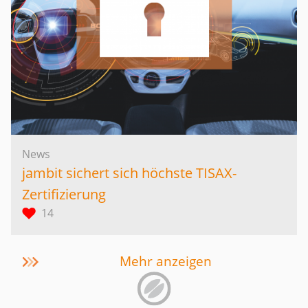
News
jambit sichert sich höchste TISAX-
Zertifizierung
14
Mehr anzeigen