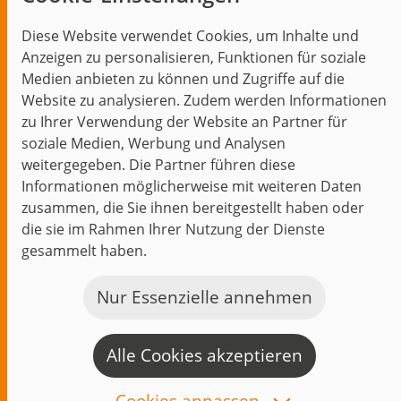
Blog
Diese Website verwendet Cookies, um Inhalte und
Themen im Fokus
Anzeigen zu personalisieren, Funktionen für soziale
Events
Medien anbieten zu können und Zugriffe auf die
Website zu analysieren. Zudem werden Informationen
zu Ihrer Verwendung der Website an Partner für
soziale Medien, Werbung und Analysen
weitergegeben. Die Partner führen diese
Start
Datenschutz
Impressum
Kontakt
Informationen möglicherweise mit weiteren Daten
jambit auf instagram
jambit auf kununu
jambit auf linkedin
zusammen, die Sie ihnen bereitgestellt haben oder
die sie im Rahmen Ihrer Nutzung der Dienste
gesammelt haben.
© 1999–2026 jambit GmbH. Alle Rechte vorbehalten.
Great Place to Work®
Nur Essenzielle annehmen
Alle Cookies akzeptieren
K
a