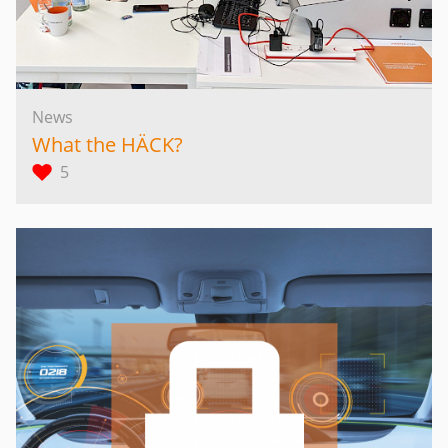
News
What the HÄCK?
5