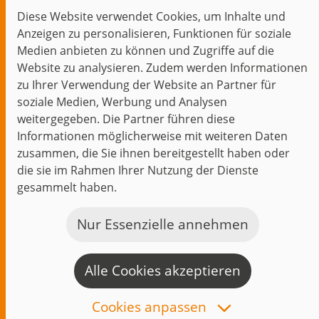
Diese Website verwendet Cookies, um Inhalte und
Themen im Fokus
Anzeigen zu personalisieren, Funktionen für soziale
Events
Medien anbieten zu können und Zugriffe auf die
Website zu analysieren. Zudem werden Informationen
zu Ihrer Verwendung der Website an Partner für
soziale Medien, Werbung und Analysen
weitergegeben. Die Partner führen diese
Start
Datenschutz
Impressum
Kontakt
Informationen möglicherweise mit weiteren Daten
jambit auf instagram
jambit auf kununu
jambit auf linkedin
zusammen, die Sie ihnen bereitgestellt haben oder
die sie im Rahmen Ihrer Nutzung der Dienste
© 1999–2026 jambit GmbH. Alle Rechte vorbehalten.
gesammelt haben.
Great Place to Work®
Nur Essenzielle annehmen
Alle Cookies akzeptieren
K
a
Cookies anpassen