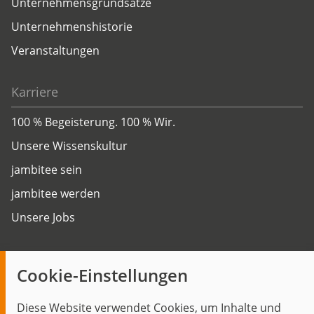
Unternehmensgrundsätze
Unternehmenshistorie
Veranstaltungen
Karriere
100 % Begeisterung. 100 % Wir.
Unsere Wissenskultur
jambitee sein
jambitee werden
Unsere Jobs
Insights
Cookie-Einstellungen
Blog
Diese Website verwendet Cookies, um Inhalte und
Themen im Fokus