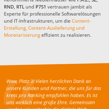
RND
,
RTL
und
P7S1
vertrauen jambit als
Experte für professionelle Softwarelösungen
und IT-Infrastrukturen, um die
Content-
Erstellung, Content-Auslieferung und
Monetarisierung
effizient zu realisieren.
Wow, Platz 3! Vielen herzlichen Dank an
unsere Kunden und Partner, die uns für das
kress pro Ranking empfohlen haben. Es ist
uns wirklich eine große Ehre. Gemeinsam