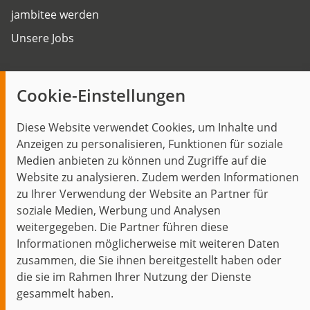
jambitee werden
Unsere Jobs
Insights
Cookie-Einstellungen
Blog
Diese Website verwendet Cookies, um Inhalte und
Themen im Fokus
Anzeigen zu personalisieren, Funktionen für soziale
Events
Medien anbieten zu können und Zugriffe auf die
Website zu analysieren. Zudem werden Informationen
zu Ihrer Verwendung der Website an Partner für
soziale Medien, Werbung und Analysen
weitergegeben. Die Partner führen diese
Start
Datenschutz
Impressum
Kontakt
Informationen möglicherweise mit weiteren Daten
jambit auf instagram
jambit auf kununu
jambit auf linkedin
zusammen, die Sie ihnen bereitgestellt haben oder
die sie im Rahmen Ihrer Nutzung der Dienste
gesammelt haben.
© 1999–2026 jambit GmbH. Alle Rechte vorbehalten.