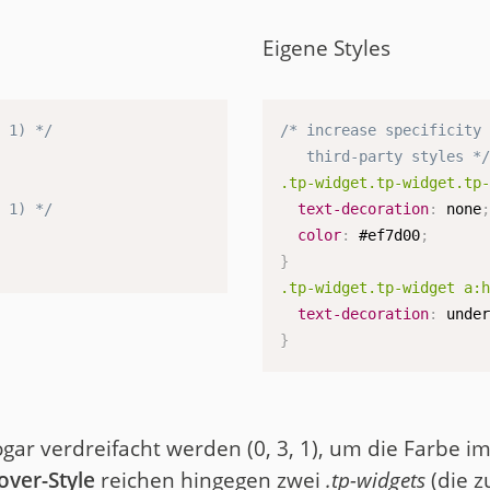
Eigene Styles
, 1) */
/* increase specificity 
   third-party styles *
.tp-widget.tp-widget.tp
, 1) */
text-decoration
:
 none
color
:
 #ef7d00
;
}
.tp-widget.tp-widget a:
text-decoration
:
 unde
}
gar verdreifacht werden (0, 3, 1), um die Farbe i
over-Style
reichen hingegen zwei
.tp-widgets
(die 