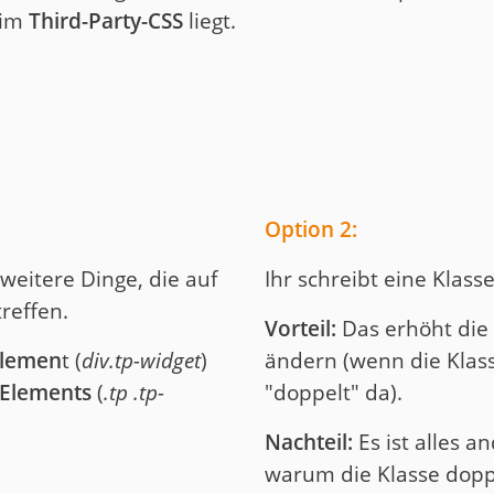
im
Third-Party-CSS
liegt.
Option 2:
weitere Dinge, die auf
Ihr schreibt eine Klass
reffen.
Vorteil:
Das erhöht die S
lemen
t (
div.tp-widget
)
ändern (wenn die Klasse
-Elements
(
.tp .tp-
"doppelt" da).
Nachteil:
Es ist alles an
warum die Klasse doppel