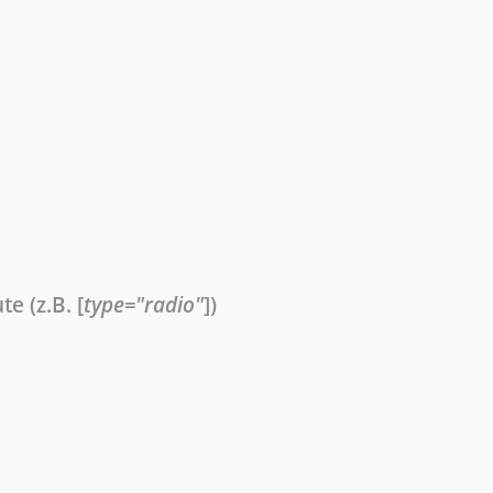
te (z.B. [
type="radio"
])