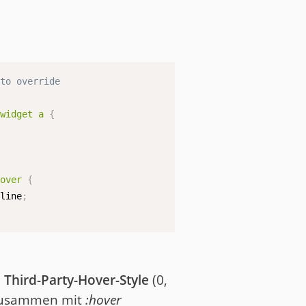
to override

/
-widget a
{
;
hover
{
rline
;
m
Third-Party-Hover-Style
(0,
zusammen mit
:hover