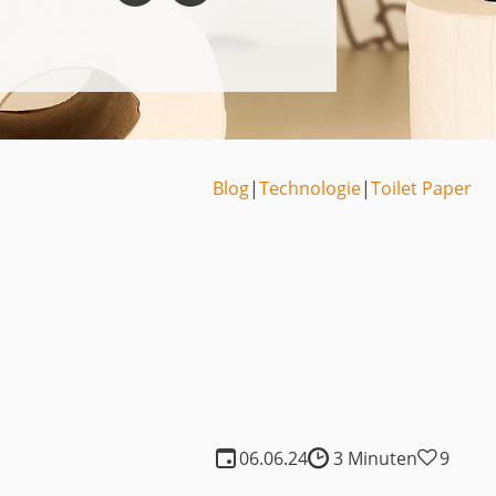
Medien
Code of Cond
Unternehmens
Kontakt
Blog
|
Technologie
|
Toilet Paper
06.06.24
3 Minuten
9
Lesedauer: