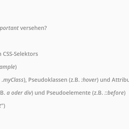
portant
versehen?
n CSS-Selektors
ample
)
.
.myClass
), Pseudoklassen (z.B.
:hover
) und Attribu
.B.
a oder div
) und Pseudoelemente (z.B.
::before
)
t
")