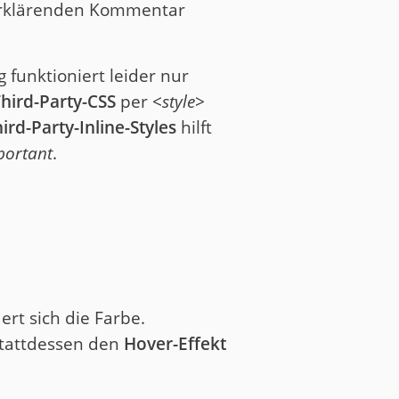
erklärenden Kommentar
 funktioniert leider nur
hird-Party-CSS
per <
style
>
ird-Party-Inline-Styles
hilft
portant
.
rt sich die Farbe.
 stattdessen den
Hover-Effekt