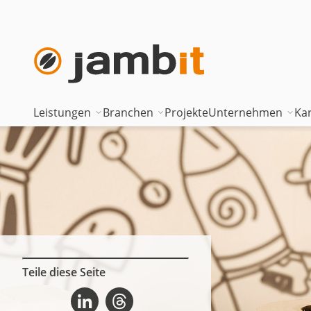
Leistungen
Branchen
Projekte
Unternehmen
Kar
AI Transformation Consulting
Automotive
Where innova
Digital Platforms & Cloud
Banken & Versicherungen
Geschäftsfüh
Data Solutions
Energie
Führungstea
AI Assisted Development
Gesundheitswesen
Standorte
Security & Compliance
Industrie
Nearshoring 
Teile diese Seite
Third-Party-CSS überschreiben auf Linkedin
Third-Party-CSS überschreiben auf Threads
Technisches Portfolio
Logistik
Unternehmen