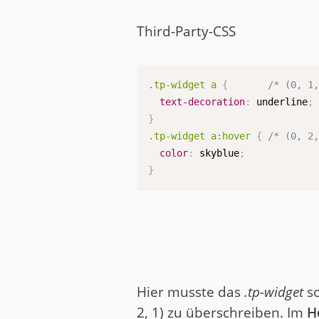
Third-Party-CSS
.tp-widget a
{
/* (0, 1
text-decoration
:
 underline
;
}
.tp-widget a:hover
{
/* (0, 2
color
:
 skyblue
;
}
Hier musste das
.tp-widget
so
2, 1) zu überschreiben. Im
H