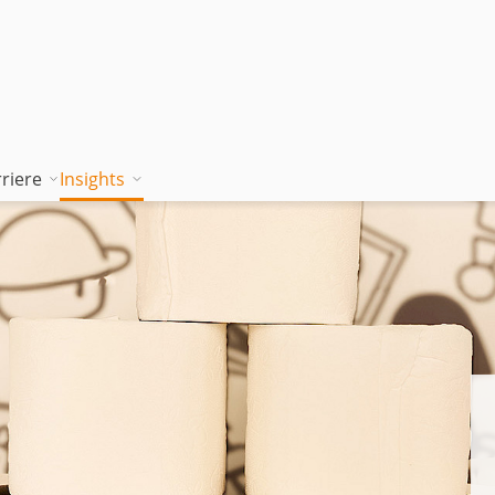
riere
Insights
tion works
Unsere Wissenskultur
Blog
rung
jambitee sein
Whitepaper Hub
m
jambitee werden
Events
Jobs bei jambit
Armenien
sgrundsätze