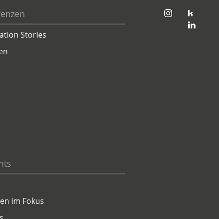
jambit auf instagram
jambit auf kununu
renzen
jambit auf linkedin
ation Stories
en
hts
en im Fokus
s