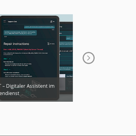
Süddeutsche Zeitung
 – Digitaler Assistent im
Entwicklung der Kau
endienst
Auktionsplattform