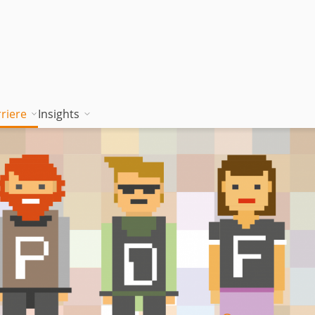
riere
Insights
tion works
Unsere Wissenskultur
Blog
rung
jambitee sein
Whitepaper Hub
m
jambitee werden
Events
Jobs bei jambit
Armenien
sgrundsätze