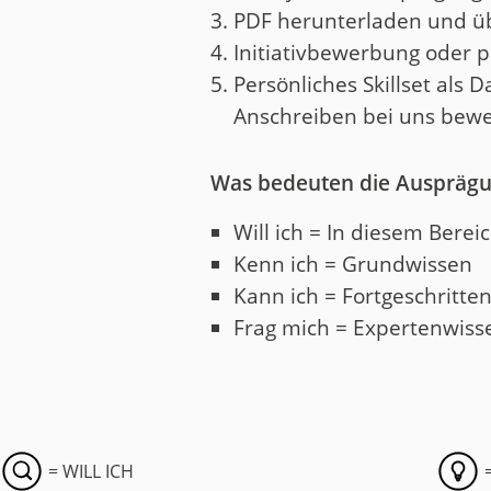
PDF herunterladen und ü
Initiativbewerbung oder 
Persönliches Skillset al
Anschreiben bei uns bew
Was bedeuten die Auspräg
Will ich = In diesem Bere
Kenn ich = Grundwissen
Kann ich = Fortgeschritte
Frag mich = Expertenwiss
= WILL ICH
=