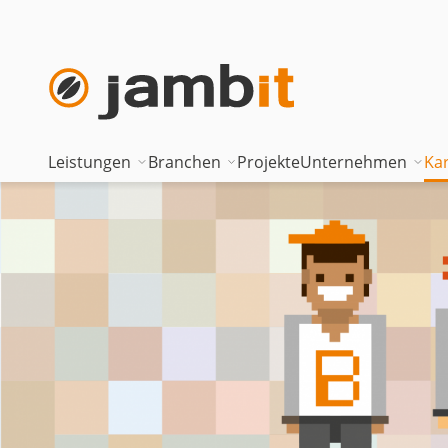
Leistungen
Branchen
Projekte
Unternehmen
Kar
AI Transformation Consulting
Automotive
Where innova
Digital Platforms & Cloud
Banken & Versicherungen
Geschäftsfüh
Data Solutions
Energie
Führungstea
AI Assisted Development
Gesundheitswesen
Standorte
Security & Compliance
Industrie
Nearshoring 
Technisches Portfolio
Logistik
Unternehmen