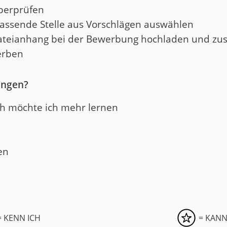
berprüfen
passende Stelle aus Vorschlägen auswählen
s Dateianhang bei der Bewerbung hochladen und 
erben
ungen?
ich möchte ich mehr lernen
n
en
 KENN ICH
= KANN