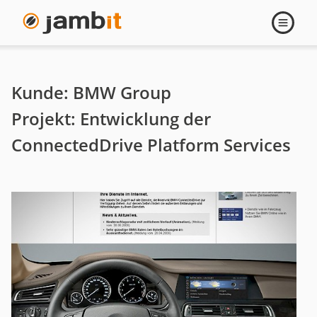
BMW
Navigati
öffnen
-
Connected
Kunde: BMW Group
Drive
Projekt: Entwicklung der
ConnectedDrive Platform Services
Platform
Services