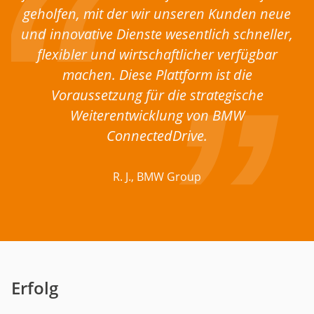
geholfen, mit der wir unseren Kunden neue
und innovative Dienste wesentlich schneller,
flexibler und wirtschaftlicher verfügbar
machen. Diese Plattform ist die
Voraussetzung für die strategische
Weiterentwicklung von BMW
ConnectedDrive.
R. J., BMW Group
Erfolg