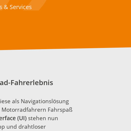
s & Services
rad-Fahrerlebnis
ese als Navigationslösung
t Motorradfahrern Fahrspaß
rface (UI)
stehen nun
pp und drahtloser