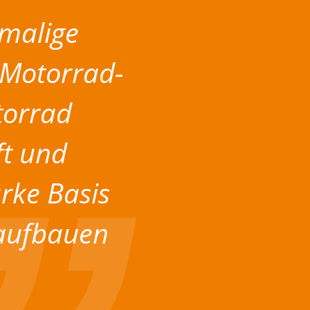
malige
Motorrad-
torrad
ft und
arke Basis
 aufbauen