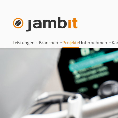
Leistungen
Branchen
Projekte
Unternehmen
Kar
AI Transformation Consulting
Automotive
Where innova
Digital Platforms & Cloud
Banken & Versicherungen
Geschäftsfüh
Data Solutions
Energie
Führungstea
AI Assisted Development
Gesundheitswesen
Standorte
Security & Compliance
Industrie
Nearshoring 
Technisches Portfolio
Logistik
Unternehmen