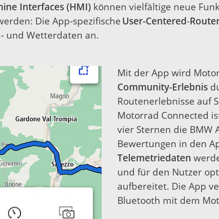
ne Interfaces (HMI)
können vielfältige neue Fun
werden: Die App-spezifische
User-Centered
-
Route
n- und Wetterdaten an.
Mit der App wird Mot
Community-Erlebnis
du
Routenerlebnisse auf 
Motorrad Connected ist
vier Sternen die BMW 
Bewertungen in den Ap
Telemetriedaten
werde
und für den Nutzer op
aufbereitet. Die App v
Bluetooth mit dem Mot