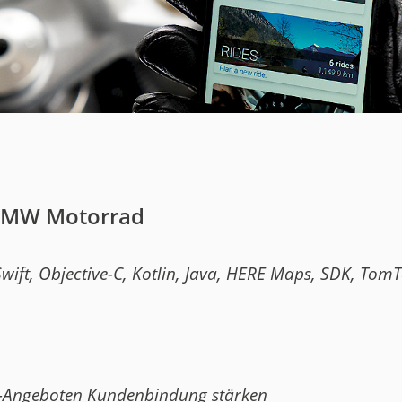
uct
historie
 BMW Motorrad
 Swift, Objective-C, Kotlin, Java, HERE Maps, SDK, To
pp-Angeboten Kundenbindung stärken