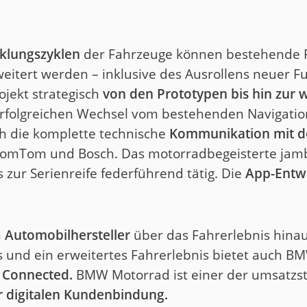
klungszyklen
der Fahrzeuge können bestehende 
eitert werden – inklusive des Ausrollens neuer Fu
jekt strategisch
von den
Prototypen bis hin zur
rfolgreichen Wechsel vom bestehenden Navigati
h die komplette technische
Kommunikation mit de
omTom und Bosch. Das motorradbegeisterte jamb
 zur Serienreife federführend tätig. Die
App-Entwi
n
Automobilhersteller
über das Fahrerlebnis hina
s und ein erweitertes Fahrerlebnis bietet auch 
 Connected.
BMW Motorrad ist einer der umsatzst
er digitalen Kundenbindung.