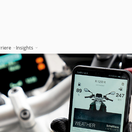
riere
Insights
tion works
Unsere Wissenskultur
Blog
rung
jambitee sein
Whitepaper Hub
m
jambitee werden
Events
Jobs bei jambit
Armenien
sgrundsätze