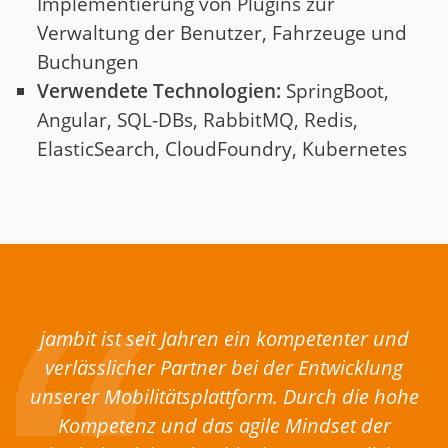
Implementierung von Plugins zur
Verwaltung der Benutzer, Fahrzeuge und
Buchungen
Verwendete Technologien:
SpringBoot,
Angular, SQL-DBs, RabbitMQ, Redis,
ElasticSearch, CloudFoundry, Kubernetes
jambit ist seit Jahren ein kompetenter und
verlässlicher Partner bei der Entwicklung
unserer Mobilitätsplattform. Durch die hohe
Kompetenz und das agile Mindset der