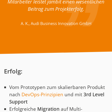
Mitarbeiter leistet jambit einen wesentlichen
Beitrag zum Projekterfolg.
A. K., Audi Business Innovation GmbH
Erfolg:
Vom Prototypen zum skalierbaren Produkt
nach
DevOps-Prinzipien
und mit
3rd Level
Support
Erfolgreiche
Migration
auf Multi-