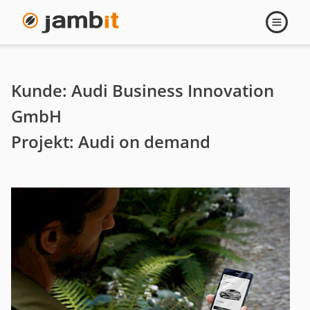
Audi
Navigati
öffnen
on
demand
Kunde: Audi Business Innovation
-
GmbH
Projekt: Audi on demand
Multi-
Tenant-
fähige
Microservicearchitektur