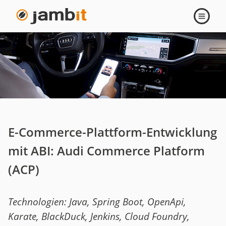
E-
Navigati
öffnen
Commerce-
Plattform-
Entwicklung
mit
E-Commerce-Plattform-Entwicklung
ABI:
mit ABI: Audi Commerce Platform
Audi
(ACP)
Commerce
Technologien: Java, Spring Boot, OpenApi,
Platform
Karate, BlackDuck, Jenkins, Cloud Foundry,