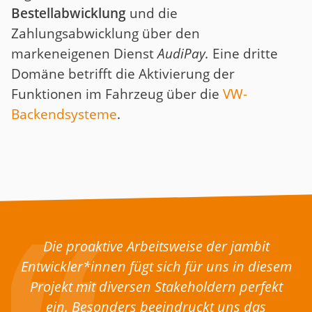
Bestellabwicklung
und die
Zahlungsabwicklung über den
markeneigenen Dienst
AudiPay.
Eine dritte
Domäne betrifft die Aktivierung der
Funktionen im Fahrzeug über die
VW-
Backendsysteme
.
Die proaktive Arbeitsweise der jambit
Entwickler*innen fügt sich für uns in diesem
Projekt mit diversen Stakeholdern perfekt
ein. Besonders beeindruckt uns das