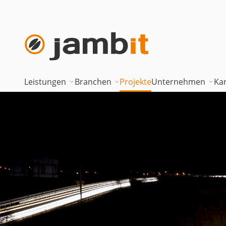
Leistungen
Branchen
Projekte
Unternehmen
Kar
AI Transformation Consulting
Automotive
Where innova
Digital Platforms & Cloud
Banken & Versicherungen
Geschäftsfüh
Data Solutions
Energie
Führungstea
AI Assisted Development
Gesundheitswesen
Standorte
Security & Compliance
Industrie
Nearshoring 
Technisches Portfolio
Logistik
Unternehmen