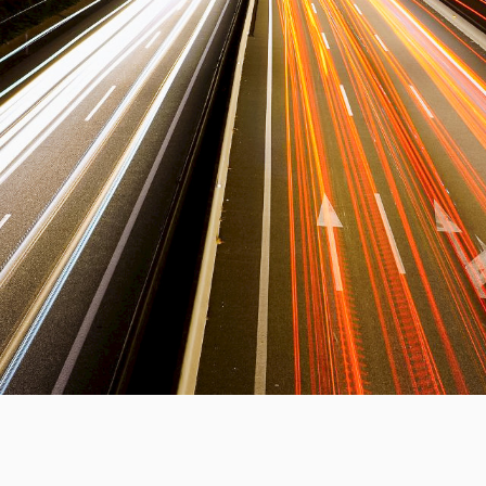
uct
historie