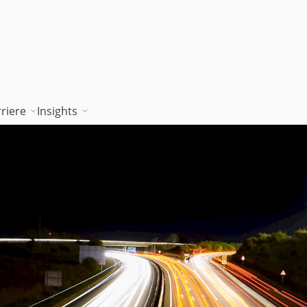
riere
Insights
tion works
Unsere Wissenskultur
Blog
rung
jambitee sein
Whitepaper Hub
m
jambitee werden
Events
Jobs bei jambit
Armenien
sgrundsätze