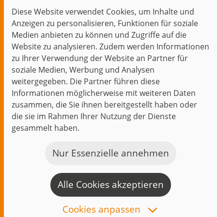
Diese Website verwendet Cookies, um Inhalte und
Themen im Fokus
Anzeigen zu personalisieren, Funktionen für soziale
Events
Medien anbieten zu können und Zugriffe auf die
Website zu analysieren. Zudem werden Informationen
zu Ihrer Verwendung der Website an Partner für
soziale Medien, Werbung und Analysen
weitergegeben. Die Partner führen diese
Start
Datenschutz
Impressum
Kontakt
Informationen möglicherweise mit weiteren Daten
jambit auf instagram
jambit auf kununu
jambit auf linkedin
zusammen, die Sie ihnen bereitgestellt haben oder
die sie im Rahmen Ihrer Nutzung der Dienste
© 1999–2026 jambit GmbH. Alle Rechte vorbehalten.
gesammelt haben.
Great Place to Work®
Nur Essenzielle annehmen
Alle Cookies akzeptieren
K
a
Cookies anpassen