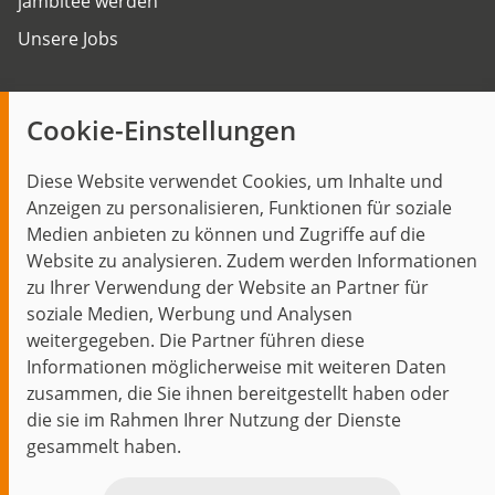
jambitee werden
Unsere Jobs
Insights
Cookie-Einstellungen
Blog
Diese Website verwendet Cookies, um Inhalte und
Themen im Fokus
Anzeigen zu personalisieren, Funktionen für soziale
Events
Medien anbieten zu können und Zugriffe auf die
Website zu analysieren. Zudem werden Informationen
zu Ihrer Verwendung der Website an Partner für
soziale Medien, Werbung und Analysen
weitergegeben. Die Partner führen diese
Start
Datenschutz
Impressum
Kontakt
Informationen möglicherweise mit weiteren Daten
jambit auf instagram
jambit auf kununu
jambit auf linkedin
zusammen, die Sie ihnen bereitgestellt haben oder
die sie im Rahmen Ihrer Nutzung der Dienste
© 1999–2026 jambit GmbH. Alle Rechte vorbehalten.
gesammelt haben.
Great Place to Work®