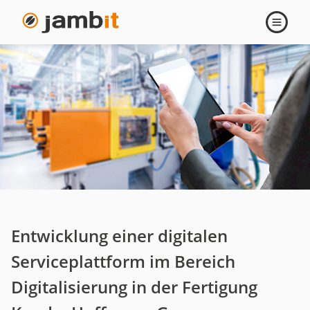
Digitale
Navigati
öffnen
Serviceplattform
mit
der
Hoffmann
Group
Entwicklung einer digitalen
Serviceplattform im Bereich
Digitalisierung in der Fertigung