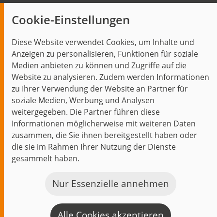
Insights
Cookie-Einstellungen
Blog
Diese Website verwendet Cookies, um Inhalte und
Themen im Fokus
Anzeigen zu personalisieren, Funktionen für soziale
Events
Medien anbieten zu können und Zugriffe auf die
Website zu analysieren. Zudem werden Informationen
zu Ihrer Verwendung der Website an Partner für
soziale Medien, Werbung und Analysen
weitergegeben. Die Partner führen diese
Start
Datenschutz
Impressum
Kontakt
Informationen möglicherweise mit weiteren Daten
jambit auf instagram
jambit auf kununu
jambit auf linkedin
zusammen, die Sie ihnen bereitgestellt haben oder
die sie im Rahmen Ihrer Nutzung der Dienste
gesammelt haben.
© 1999–2026 jambit GmbH. Alle Rechte vorbehalten.
Great Place to Work®
Nur Essenzielle annehmen
Alle Cookies akzeptieren