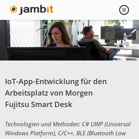
IoT-
Navigati
öffnen
App-
Entwicklung
für
den
IoT-App-Entwicklung für den
Arbeitsplatz
Arbeitsplatz von Morgen
von
Fujitsu Smart Desk
Morgen:
Technologien und Methoden: C# UWP (Universal
Fujitsu
Windows Platform), C/C++, BLE (Bluetooth Low