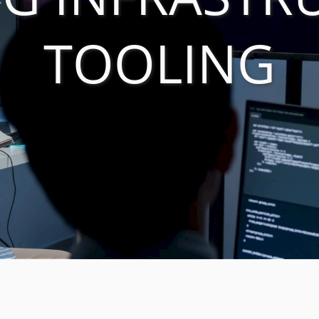
uct
TOOLING
historie