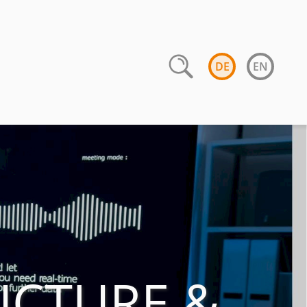
DE
EN
UCTURE &