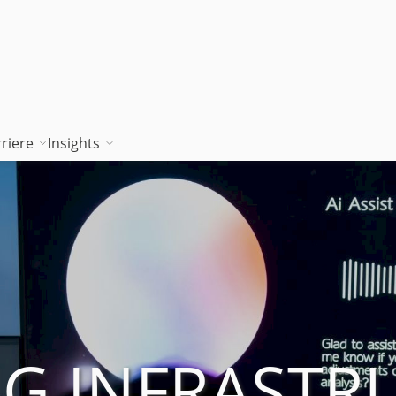
riere
Insights
tion works
Unsere Wissenskultur
Blog
rung
jambitee sein
Whitepaper Hub
m
jambitee werden
Events
Jobs bei jambit
Armenien
NG INFRASTR
sgrundsätze