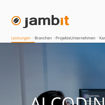
Leistungen
Branchen
Projekte
Unternehmen
Kar
AI Transformation Consulting
Automotive
Where innova
Digital Platforms & Cloud
Banken & Versicherungen
Geschäftsfüh
Data Solutions
Energie
Führungstea
AI Assisted Development
Gesundheitswesen
Standorte
Security & Compliance
Industrie
Nearshoring 
AI CODI
Technisches Portfolio
Logistik
Unternehmen