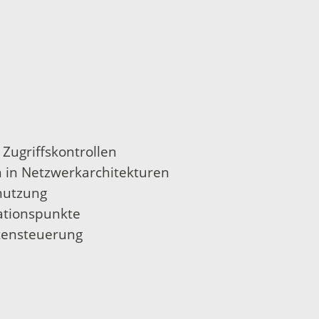
Zugriffskontrollen
n in Netzwerkarchitekturen
lnutzung
ationspunkte
censteuerung