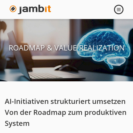
Roadmap
Navigati
öffnen
&
Value
ROADMAP & VALUE REALIZATION
Realization
AI-Initiativen strukturiert umsetzen
Von der Roadmap zum produktiven
System