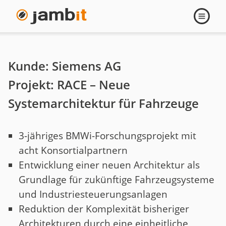
Siemens
Navigati
öffnen
RACE
-
Kunde: Siemens AG
Entwicklung
Projekt: RACE – Neue
Systemarchitektur für Fahrzeuge
einer
IKT-
3-jähriges BMWi-Forschungsprojekt mit
acht Konsortialpartnern
Systemarchitektur
Entwicklung einer neuen Architektur als
Grundlage für zukünftige Fahrzeugsysteme
und Industriesteuerungsanlagen
Reduktion der Komplexität bisheriger
Architekturen durch eine einheitliche,