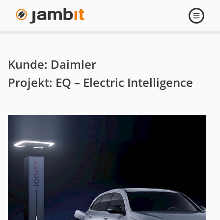
Daimler
Navigati
öffnen
EQ
–
Kunde: Daimler
Entwicklung
Projekt: EQ – Electric Intelligence
der
Servicelandschaft
für
mobiles
Aufladen