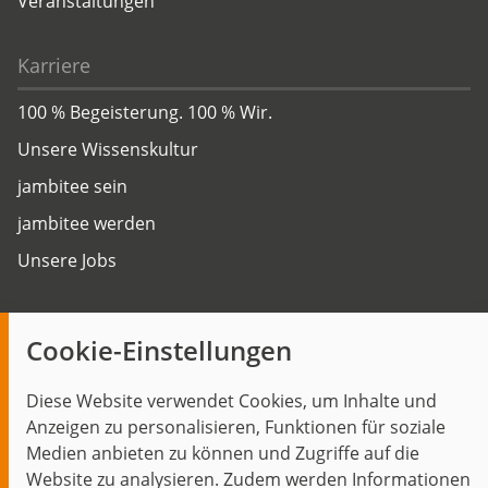
Veranstaltungen
Karriere
100 % Begeisterung. 100 % Wir.
Unsere Wissenskultur
jambitee sein
jambitee werden
Unsere Jobs
Insights
Cookie-Einstellungen
Blog
Diese Website verwendet Cookies, um Inhalte und
Themen im Fokus
Anzeigen zu personalisieren, Funktionen für soziale
Events
Medien anbieten zu können und Zugriffe auf die
Website zu analysieren. Zudem werden Informationen