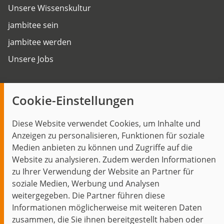
Unsere Wissenskultur
jambitee sein
jambitee werden
Unsere Jobs
Insights
Cookie-Einstellungen
Blog
Diese Website verwendet Cookies, um Inhalte und
Themen im Fokus
Anzeigen zu personalisieren, Funktionen für soziale
Events
Medien anbieten zu können und Zugriffe auf die
Website zu analysieren. Zudem werden Informationen
zu Ihrer Verwendung der Website an Partner für
soziale Medien, Werbung und Analysen
weitergegeben. Die Partner führen diese
Start
Datenschutz
Impressum
Kontakt
Informationen möglicherweise mit weiteren Daten
jambit auf instagram
jambit auf kununu
jambit auf linkedin
zusammen, die Sie ihnen bereitgestellt haben oder