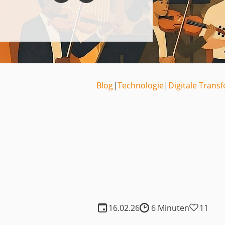
Medien
Code of Cond
Unternehmens
Kontakt
Blog
|
Technologie
|
Digitale Trans
16.02.26
6 Minuten
11
Lesedauer: