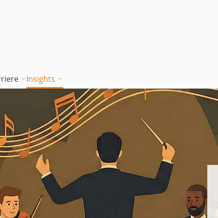
riere
Insights
tion works
Unsere Wissenskultur
Blog
rung
jambitee sein
Whitepaper Hub
m
jambitee werden
Events
Jobs bei jambit
Armenien
sgrundsätze