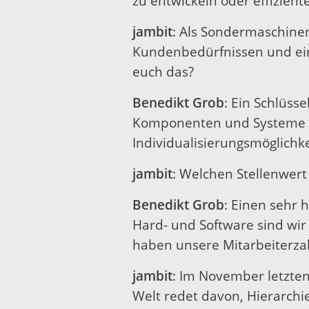
zu entwickeln oder effizie
jambit
: Als Sondermaschinen
Kundenbedürfnissen und eine
euch das?
Benedikt Grob
: Ein Schlüss
Komponenten und Systeme wi
Individualisierungsmöglichke
jambit
: Welchen Stellenwert
Benedikt Grob
: Einen sehr 
Hard- und Software sind wir
haben unsere Mitarbeiterzah
jambit
: Im November letzte
Welt redet davon, Hierarchi