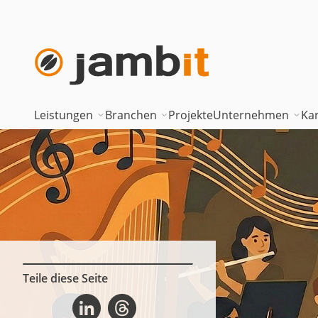
Leistungen
Branchen
Projekte
Unternehmen
Kar
AI Transformation Consulting
Automotive
Where innova
Digital Platforms & Cloud
Banken & Versicherungen
Geschäftsfüh
Data Solutions
Energie
Führungstea
AI Assisted Development
Gesundheitswesen
Standorte
Security & Compliance
Industrie
Nearshoring 
Teile diese Seite
Interview mit Benedikt Grob (AIP) auf Linkedin
Interview mit Benedikt Grob (AIP) auf Threads
Technisches Portfolio
Logistik
Unternehmen