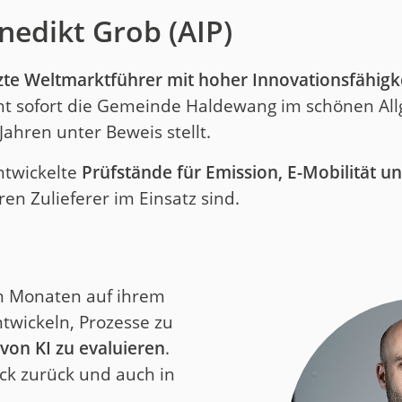
nedikt Grob (AIP)
zte Weltmarktführer mit hoher Innovationsfähigk
t sofort die Gemeinde Haldewang im schönen Allg
 Jahren unter Beweis stellt.
ntwickelte
Prüfstände für Emission, E-Mobilität 
en Zulieferer im Einsatz sind.
gen Monaten auf ihrem
twickeln, Prozesse zu
 von KI zu evaluieren
.
ck zurück und auch in