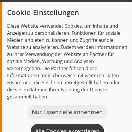
Insights
Cookie-Einstellungen
Blog
Diese Website verwendet Cookies, um Inhalte und
Themen im Fokus
Anzeigen zu personalisieren, Funktionen für soziale
Events
Medien anbieten zu können und Zugriffe auf die
Website zu analysieren. Zudem werden Informationen
zu Ihrer Verwendung der Website an Partner für
soziale Medien, Werbung und Analysen
weitergegeben. Die Partner führen diese
Start
Datenschutz
Impressum
Kontakt
Informationen möglicherweise mit weiteren Daten
jambit auf instagram
jambit auf kununu
jambit auf linkedin
zusammen, die Sie ihnen bereitgestellt haben oder
die sie im Rahmen Ihrer Nutzung der Dienste
gesammelt haben.
© 1999–2026 jambit GmbH. Alle Rechte vorbehalten.
Great Place to Work®
Nur Essenzielle annehmen
Alle Cookies akzeptieren