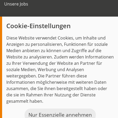
Unsere Jobs
Insights
Cookie-Einstellungen
Blog
Diese Website verwendet Cookies, um Inhalte und
Themen im Fokus
Anzeigen zu personalisieren, Funktionen für soziale
Events
Medien anbieten zu können und Zugriffe auf die
Website zu analysieren. Zudem werden Informationen
zu Ihrer Verwendung der Website an Partner für
soziale Medien, Werbung und Analysen
weitergegeben. Die Partner führen diese
Start
Datenschutz
Impressum
Kontakt
Informationen möglicherweise mit weiteren Daten
jambit auf instagram
jambit auf kununu
jambit auf linkedin
zusammen, die Sie ihnen bereitgestellt haben oder
die sie im Rahmen Ihrer Nutzung der Dienste
gesammelt haben.
© 1999–2026 jambit GmbH. Alle Rechte vorbehalten.
Great Place to Work®
Nur Essenzielle annehmen