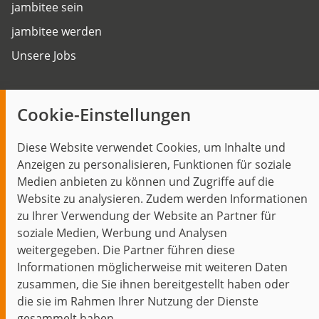
jambitee sein
jambitee werden
Unsere Jobs
Insights
Cookie-Einstellungen
Blog
Diese Website verwendet Cookies, um Inhalte und
Themen im Fokus
Anzeigen zu personalisieren, Funktionen für soziale
Events
Medien anbieten zu können und Zugriffe auf die
Website zu analysieren. Zudem werden Informationen
zu Ihrer Verwendung der Website an Partner für
soziale Medien, Werbung und Analysen
weitergegeben. Die Partner führen diese
Start
Datenschutz
Impressum
Kontakt
Informationen möglicherweise mit weiteren Daten
jambit auf instagram
jambit auf kununu
jambit auf linkedin
zusammen, die Sie ihnen bereitgestellt haben oder
die sie im Rahmen Ihrer Nutzung der Dienste
© 1999–2026 jambit GmbH. Alle Rechte vorbehalten.
gesammelt haben.