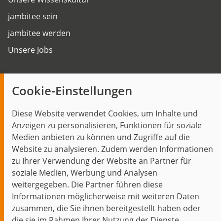
jambitee sein
jambitee werden
Unsere Jobs
Insights
Cookie-Einstellungen
Blog
Diese Website verwendet Cookies, um Inhalte und
Themen im Fokus
Anzeigen zu personalisieren, Funktionen für soziale
Events
Medien anbieten zu können und Zugriffe auf die
Website zu analysieren. Zudem werden Informationen
zu Ihrer Verwendung der Website an Partner für
soziale Medien, Werbung und Analysen
weitergegeben. Die Partner führen diese
Start
Datenschutz
Impressum
Kontakt
Informationen möglicherweise mit weiteren Daten
jambit auf instagram
jambit auf kununu
jambit auf linkedin
zusammen, die Sie ihnen bereitgestellt haben oder
die sie im Rahmen Ihrer Nutzung der Dienste