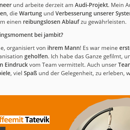
ineer
und arbeite derzeit am
Audi-Projekt
. Mein 
nen
, die
Wartung
und
Verbesserung unserer Syst
um einen
reibungslosen Ablauf
zu gewährleisten.
lingsmoment bei jambit?
e, organisiert von
ihrem Mann
! Es war meine
ers
ganisation
geholfen
. Ich habe das Ganze gefilmt, u
en Eindruck
vom Team vermittelt. Auch unser
Tea
iele
, viel
Spaß
und der Gelegenheit, zu erleben, w