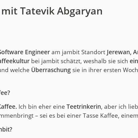
 mit Tatevik Abgaryan
Software Engineer
am jambit Standort
Jerewan, 
affeekultur
bei jambit schätzt, weshalb sie sich
ei
 und welche
Überraschung
sie in ihrer ersten Woch
fee?
affee.
Ich bin eher eine
Teetrinkerin
, aber ich li
menbringt – sei es bei einer Tasse Kaffee, eine
mbit?