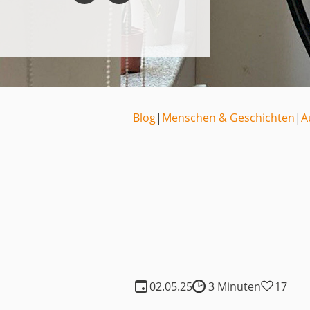
Medien
Code of Cond
Unternehmens
Kontakt
Blog
|
Menschen & Geschichten
|
A
02.05.25
3 Minuten
17
Lesedauer: