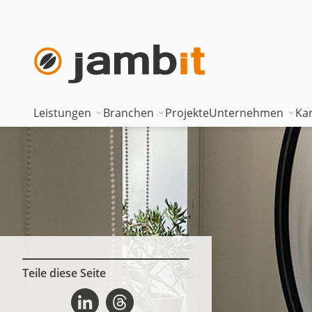
Leistungen
Branchen
Projekte
Unternehmen
Kar
AI Transformation Consulting
Automotive
Where innova
Digital Platforms & Cloud
Banken & Versicherungen
Geschäftsfüh
Data Solutions
Energie
Führungstea
AI Assisted Development
Gesundheitswesen
Standorte
Security & Compliance
Industrie
Nearshoring 
Teile diese Seite
Auf einen Kaffee mit Tatevik Abgaryan auf Linkedin
Auf einen Kaffee mit Tatevik Abgaryan auf Threads
Technisches Portfolio
Logistik
Unternehmen