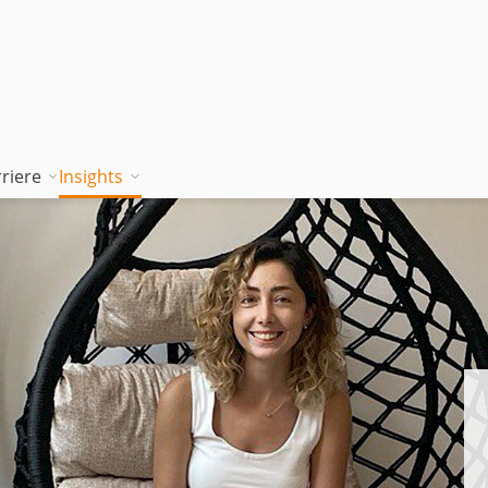
riere
Insights
tion works
Unsere Wissenskultur
Blog
rung
jambitee sein
Whitepaper Hub
m
jambitee werden
Events
Jobs bei jambit
Armenien
sgrundsätze