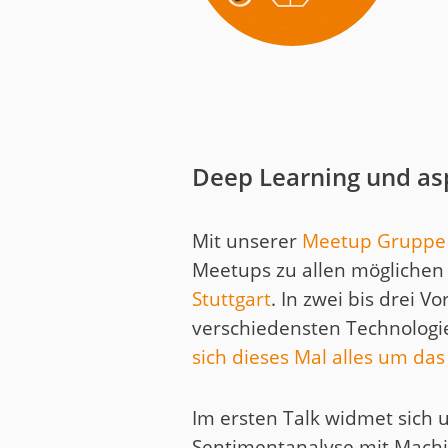
Medien
Code of Cond
Unternehmens
Kontakt
Deep Learning und as
Mit unserer
Meetup Gruppe 
Meetups zu allen mögliche
Stuttgart
. In zwei bis drei 
verschiedensten Technolog
sich dieses Mal alles um das
Im ersten Talk widmet sich 
Sentimentanalyse mit Machin