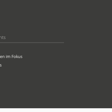
hts
en im Fokus
s