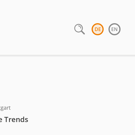
DE
EN
gart
le Trends