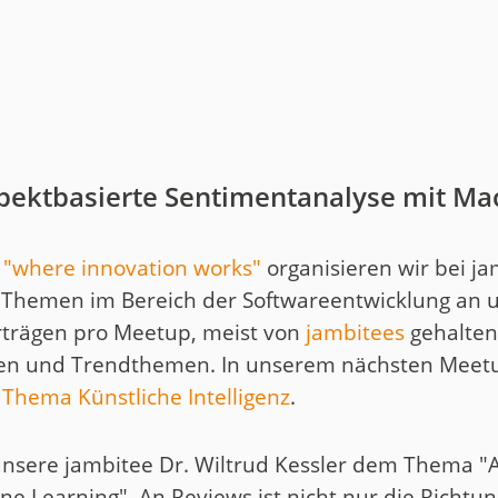
uct
historie
pektbasierte Sentimentanalyse mit Ma
"where innovation works"
organisieren wir bei j
n Themen im Bereich der Softwareentwicklung an
Vorträgen pro Meetup, meist von
jambitees
gehalten
ien und Trendthemen. In unserem nächsten Mee
 Thema Künstliche Intelligenz
.
unsere jambitee Dr. Wiltrud Kessler dem Thema "
e Learning". An Reviews ist nicht nur die Richtun