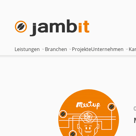
Leistungen
Branchen
Projekte
Unternehmen
Kar
AI Transformation Consulting
Automotive
Where innova
Digital Platforms & Cloud
Banken & Versicherungen
Geschäftsfüh
Data Solutions
Energie
Führungstea
AI Assisted Development
Gesundheitswesen
Standorte
Security & Compliance
Industrie
Nearshoring 
Technisches Portfolio
Logistik
Unternehmen