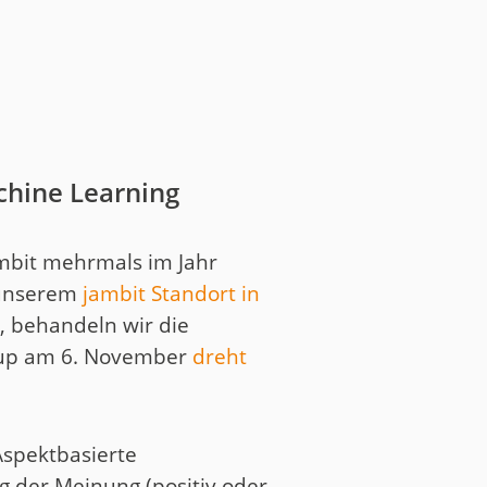
chine Learning
ambit mehrmals im Jahr
 unserem
jambit Standort in
, behandeln wir die
tup am 6. November
dreht
Aspektbasierte
g der Meinung (positiv oder