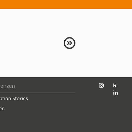
jambit auf instagram
jambit auf kununu
renzen
jambit auf linkedin
ation Stories
en