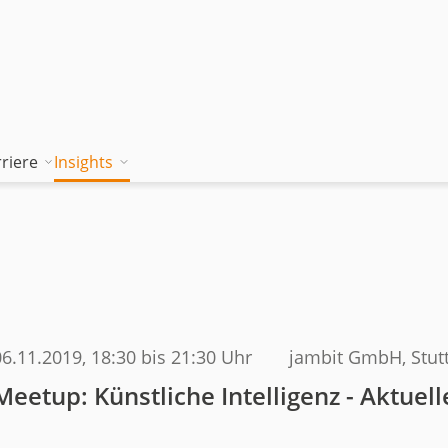
riere
Insights
tion works
Unsere Wissenskultur
Blog
rung
jambitee sein
Whitepaper Hub
m
jambitee werden
Events
Jobs bei jambit
06.11.2019
, 18:30 bis 21:30 Uhr
jambit GmbH, Stutt
Armenien
Meetup: Künstliche Intelligenz - Aktuel
sgrundsätze