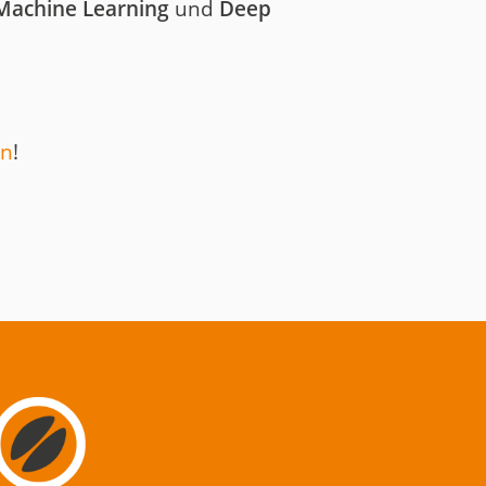
Machine Learning
und
Deep
en
!