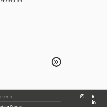
chricht an
jambit auf instagram
jambit auf kununu
renzen
jambit auf linkedin
ation Stories