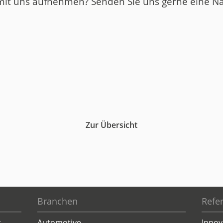
mit uns aufnehmen? Senden Sie uns gerne eine Na
Zur Übersicht
Branchen
Refe
t
Automotive
Innov