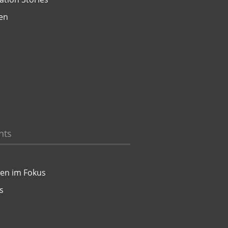
en
hts
en im Fokus
s