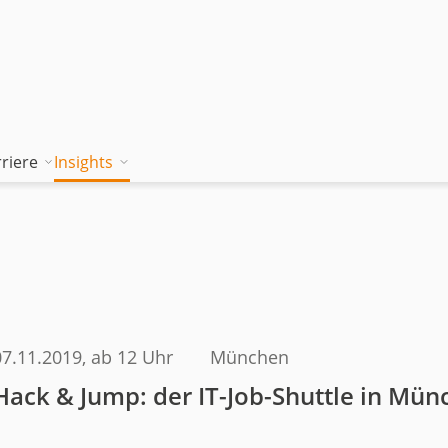
riere
Insights
tion works
Unsere Wissenskultur
Blog
rung
jambitee sein
Whitepaper Hub
m
jambitee werden
Events
Jobs bei jambit
07.11.2019
, ab 12 Uhr
München
Armenien
Hack & Jump: der IT-Job-Shuttle in Mün
sgrundsätze