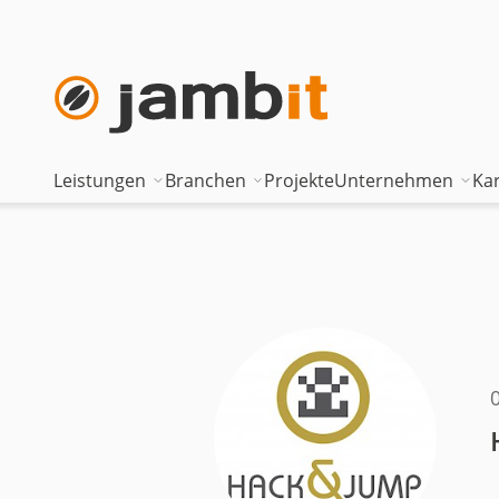
Leistungen
Branchen
Projekte
Unternehmen
Kar
AI Transformation Consulting
Automotive
Where innova
Digital Platforms & Cloud
Banken & Versicherungen
Geschäftsfüh
Data Solutions
Energie
Führungstea
AI Assisted Development
Gesundheitswesen
Standorte
Security & Compliance
Industrie
Nearshoring 
Technisches Portfolio
Logistik
Unternehmen