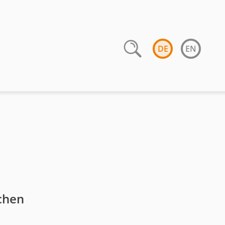
DE
EN
chen