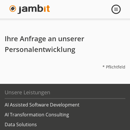
Kontakt
Navigati
öffnen
Trainings
Ihre Anfrage an unserer
Personalentwicklung
* Pflichtfeld
Unsere Leistungen
AI Assisted Software Development
AI Transformation Consulting
Data Solutions