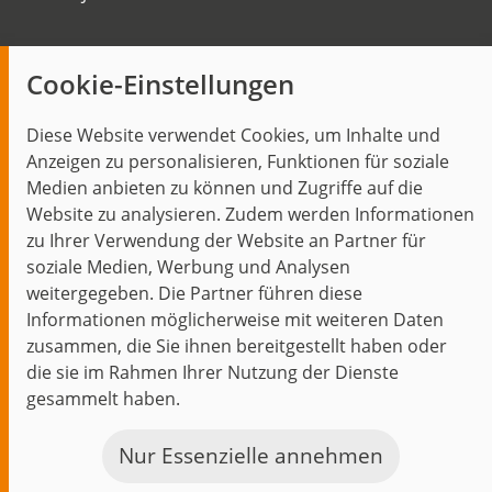
Insights
Cookie-Einstellungen
Blog
Diese Website verwendet Cookies, um Inhalte und
Themen im Fokus
Anzeigen zu personalisieren, Funktionen für soziale
Events
Medien anbieten zu können und Zugriffe auf die
Website zu analysieren. Zudem werden Informationen
zu Ihrer Verwendung der Website an Partner für
soziale Medien, Werbung und Analysen
weitergegeben. Die Partner führen diese
Start
Datenschutz
Impressum
Kontakt
Informationen möglicherweise mit weiteren Daten
jambit auf instagram
jambit auf kununu
jambit auf linkedin
zusammen, die Sie ihnen bereitgestellt haben oder
die sie im Rahmen Ihrer Nutzung der Dienste
gesammelt haben.
© 1999–2026 jambit GmbH. Alle Rechte vorbehalten.
Great Place to Work®
Nur Essenzielle annehmen