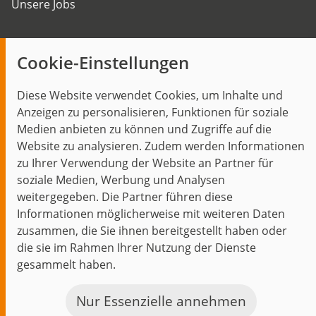
Unsere Jobs
Insights
Cookie-Einstellungen
Blog
Diese Website verwendet Cookies, um Inhalte und
Themen im Fokus
Anzeigen zu personalisieren, Funktionen für soziale
Events
Medien anbieten zu können und Zugriffe auf die
Website zu analysieren. Zudem werden Informationen
zu Ihrer Verwendung der Website an Partner für
soziale Medien, Werbung und Analysen
weitergegeben. Die Partner führen diese
Start
Datenschutz
Impressum
Kontakt
Informationen möglicherweise mit weiteren Daten
jambit auf instagram
jambit auf kununu
jambit auf linkedin
zusammen, die Sie ihnen bereitgestellt haben oder
die sie im Rahmen Ihrer Nutzung der Dienste
gesammelt haben.
© 1999–2026 jambit GmbH. Alle Rechte vorbehalten.
Great Place to Work®
Nur Essenzielle annehmen