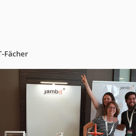
uct
historie
T-Fächer