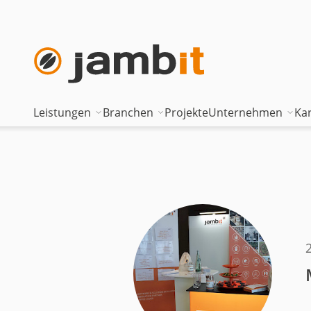
Leistungen
Branchen
Projekte
Unternehmen
Kar
AI Transformation Consulting
Automotive
Where innova
Digital Platforms & Cloud
Banken & Versicherungen
Geschäftsfüh
Data Solutions
Energie
Führungstea
AI Assisted Development
Gesundheitswesen
Standorte
Security & Compliance
Industrie
Nearshoring 
Technisches Portfolio
Logistik
Unternehmen