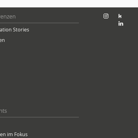
jambit auf instagram
jambit auf kununu
renzen
jambit auf linkedin
ation Stories
en
hts
en im Fokus