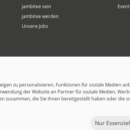
jambitee sein
Event
jambitee werden
Unsere Jobs
Datenschutz
Impressum
© 1999–2026 jambit GmbH. Alle Rechte vorbehalten.
igen zu personalisieren, Funktionen für soziale Medien anb
Great Place to Work®
rwendung der Website an Partner für soziale Medien, Werb
en zusammen, die Sie ihnen bereitgestellt haben oder die 
Nur Essenzie