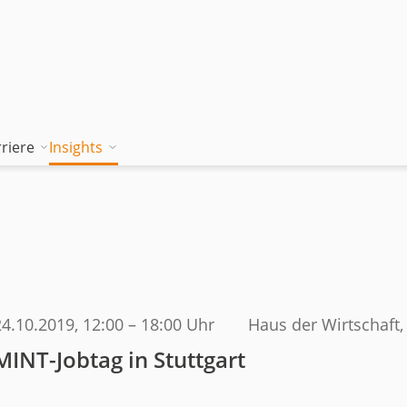
riere
Insights
tion works
Unsere Wissenskultur
Blog
rung
jambitee sein
Whitepaper Hub
m
jambitee werden
Events
Jobs bei jambit
24.10.2019
, 12:00 – 18:00 Uhr
Haus der Wirtschaft, 
Armenien
MINT-Jobtag in Stuttgart
sgrundsätze