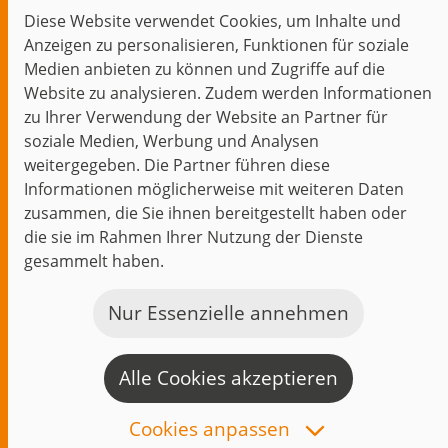
Diese Website verwendet Cookies, um Inhalte und
Themen im Fokus
Anzeigen zu personalisieren, Funktionen für soziale
Events
Medien anbieten zu können und Zugriffe auf die
Website zu analysieren. Zudem werden Informationen
zu Ihrer Verwendung der Website an Partner für
soziale Medien, Werbung und Analysen
weitergegeben. Die Partner führen diese
Start
Datenschutz
Impressum
Kontakt
Informationen möglicherweise mit weiteren Daten
jambit auf instagram
jambit auf kununu
jambit auf linkedin
zusammen, die Sie ihnen bereitgestellt haben oder
die sie im Rahmen Ihrer Nutzung der Dienste
gesammelt haben.
© 1999–2026 jambit GmbH. Alle Rechte vorbehalten.
Great Place to Work®
Nur Essenzielle annehmen
Alle Cookies akzeptieren
K
a
Cookies anpassen