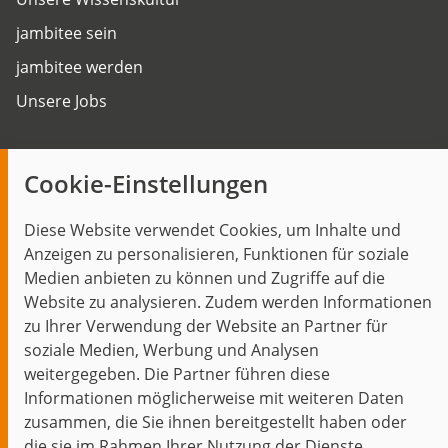
jambitee sein
jambitee werden
Unsere Jobs
Insights
Cookie-Einstellungen
Blog
Diese Website verwendet Cookies, um Inhalte und
Themen im Fokus
Anzeigen zu personalisieren, Funktionen für soziale
Events
Medien anbieten zu können und Zugriffe auf die
Website zu analysieren. Zudem werden Informationen
zu Ihrer Verwendung der Website an Partner für
soziale Medien, Werbung und Analysen
weitergegeben. Die Partner führen diese
Start
Datenschutz
Impressum
Kontakt
Informationen möglicherweise mit weiteren Daten
jambit auf instagram
jambit auf kununu
jambit auf linkedin
zusammen, die Sie ihnen bereitgestellt haben oder
die sie im Rahmen Ihrer Nutzung der Dienste