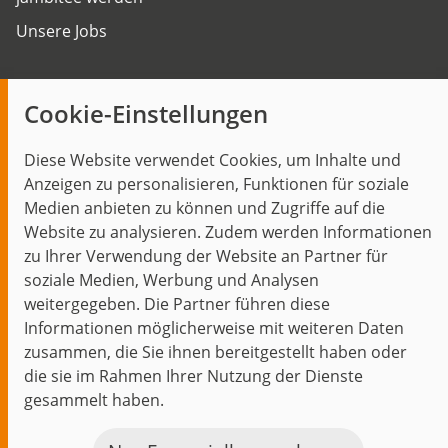
Unsere Jobs
Insights
Cookie-Einstellungen
Blog
Diese Website verwendet Cookies, um Inhalte und
Themen im Fokus
Anzeigen zu personalisieren, Funktionen für soziale
Events
Medien anbieten zu können und Zugriffe auf die
Website zu analysieren. Zudem werden Informationen
zu Ihrer Verwendung der Website an Partner für
soziale Medien, Werbung und Analysen
weitergegeben. Die Partner führen diese
Start
Datenschutz
Impressum
Kontakt
Informationen möglicherweise mit weiteren Daten
jambit auf instagram
jambit auf kununu
jambit auf linkedin
zusammen, die Sie ihnen bereitgestellt haben oder
die sie im Rahmen Ihrer Nutzung der Dienste
gesammelt haben.
© 1999–2026 jambit GmbH. Alle Rechte vorbehalten.
Great Place to Work®