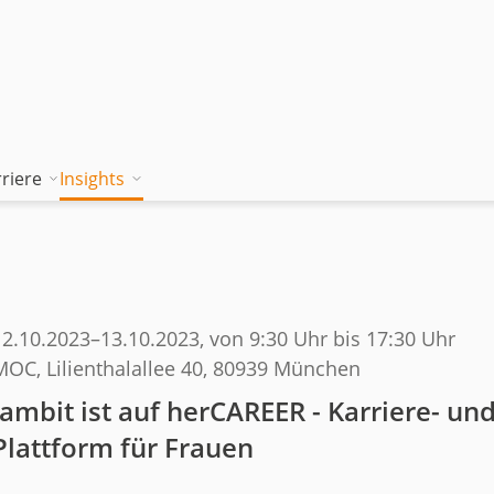
riere
Insights
tion works
Unsere Wissenskultur
Blog
rung
jambitee sein
Whitepaper Hub
m
jambitee werden
Events
12.10.2023
–
13.10.2023
, von 9:30 Uhr bis 17:30 Uhr
MOC, Lilienthalallee 40, 80939 München
Jobs bei jambit
jambit ist auf herCAREER - Karriere- un
Armenien
Plattform für Frauen
sgrundsätze