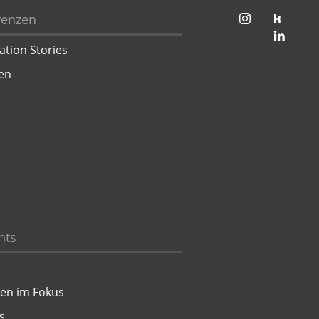
jambit auf instagram
jambit auf kununu
renzen
jambit auf linkedin
ation Stories
en
hts
en im Fokus
s