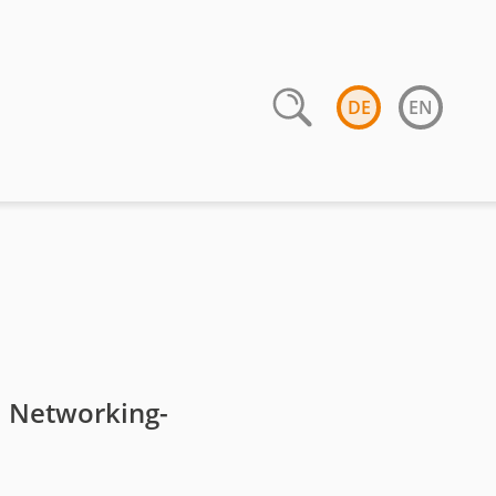
DE
EN
d Networking-