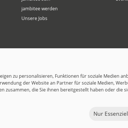
jambitee werden
Unsere Jobs
Datenschutz
Impressum
© 1999–2026 jambit GmbH. Alle Rechte vorbehalten.
igen zu personalisieren, Funktionen für soziale Medien anb
Great Place to Work®
rwendung der Website an Partner für soziale Medien, Werb
en zusammen, die Sie ihnen bereitgestellt haben oder die 
Nur Essenzie