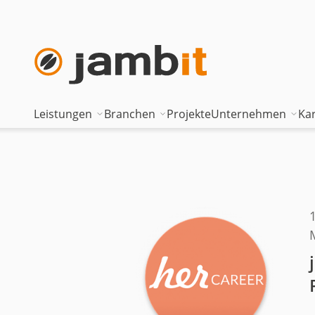
Leistungen
Branchen
Projekte
Unternehmen
Kar
AI Transformation Consulting
Automotive
Where innova
Digital Platforms & Cloud
Banken & Versicherungen
Geschäftsfüh
Data Solutions
Energie
Führungstea
AI Assisted Development
Gesundheitswesen
Standorte
Security & Compliance
Industrie
Nearshoring 
Technisches Portfolio
Logistik
Unternehmen